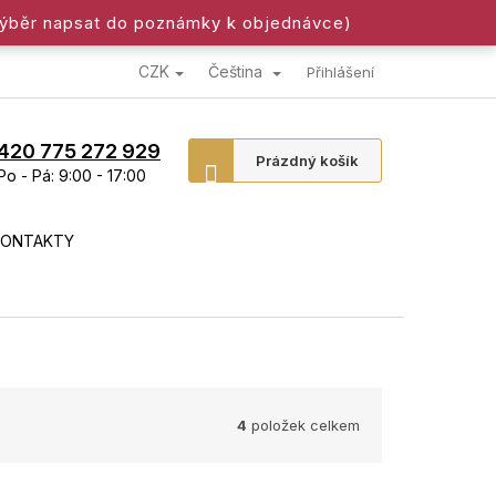
výběr napsat do poznámky k objednávce)
CZK
Čeština
Přihlášení
420 775 272 929
Nákupní
Prázdný košík
Po - Pá: 9:00 - 17:00
košík
KONTAKTY
4
položek celkem