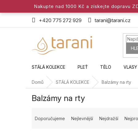
Přejít
Nakupte nad 1000 Kč a získejte dopravu 
na
obsah
+420 775 272 929
tarani@tarani.cz
HL
STÁLÁ KOLEKCE
PLEŤ
TĚLO
VLASY
Domů
STÁLÁ KOLEKCE
Balzámy na rty
Balzámy na rty
Ř
a
Doporučujeme
Nejlevnější
Nejdražší
Nejpro
z
e
n