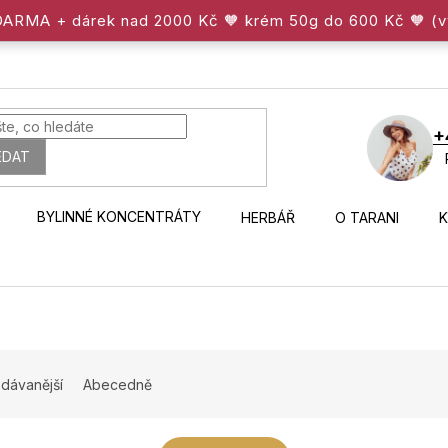
ZDARMA + dárek nad 2000 Kč 🧡 krém 50g do 600 Kč 🧡 (
+
EDAT
BYLINNÉ KONCENTRÁTY
HERBÁŘ
O TARANI
dávanější
Abecedně