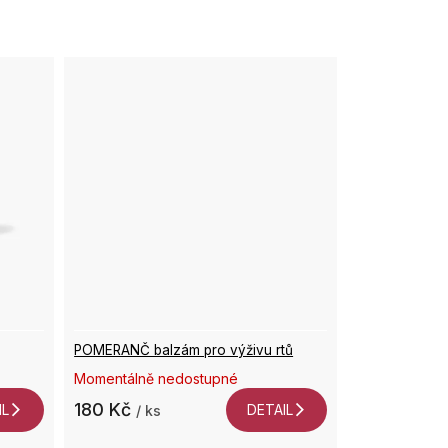
POMERANČ balzám pro výživu rtů
Momentálně nedostupné
180 Kč
IL
DETAIL
/ ks