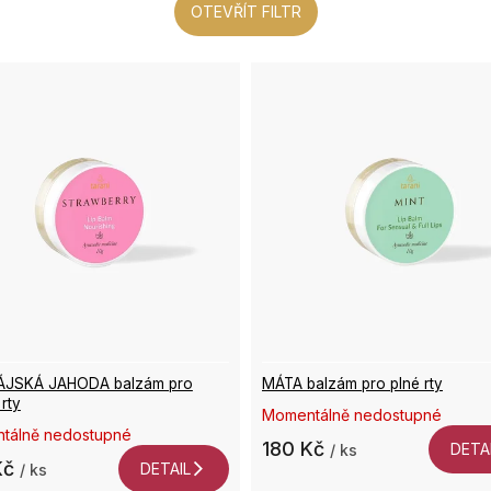
OTEVŘÍT FILTR
ÁJSKÁ JAHODA balzám pro
MÁTA balzám pro plné rty
rty
Momentálně nedostupné
tálně nedostupné
180 Kč
DETA
/ ks
Kč
DETAIL
/ ks