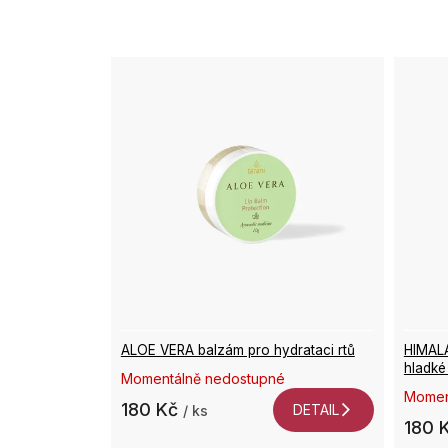
í
p
V
r
ý
o
p
d
i
u
s
k
p
t
r
ů
o
d
u
k
t
ů
ALOE VERA balzám pro hydrataci rtů
HIMAL
hladké 
Momentálně nedostupné
Momen
180 Kč
DETAIL
/ ks
180 