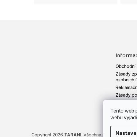
Z
á
p
a
t
Informac
í
Obchodní
Zásady zp
osobních 
Reklamačn
Zásady pou
HERBÁŘ
Tento web p
Hodnocen
webu vyjadřu
Nastave
Copyright 2026
TARANI
. Všechna práva vyhrazena