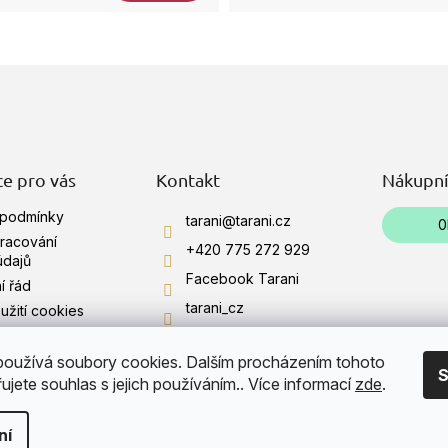
O
v
l
á
d
a
c
í
e pro vás
Kontakt
Nákupní
p
r
 podmínky
tarani
@
tarani.cz
0
v
racování
+420 775 272 929
k
údajů
y
Facebook Tarani
í řád
v
tarani_cz
ý
žití cookies
p
+420 775 272 929
i
oužívá soubory cookies. Dalším procházením tohoto
í obchodu
s
YouTube Tarani
S
jete souhlas s jejich používáním.. Více informací
zde
.
u
ní
.
Upravit nastavení cookies