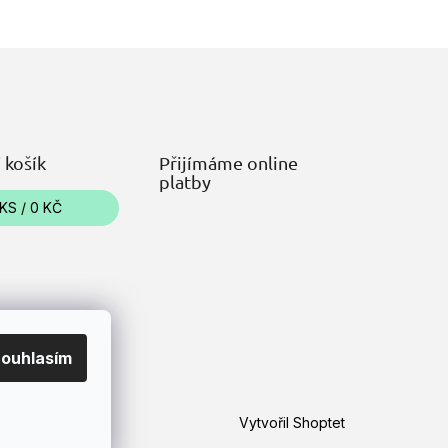
 košík
Přijímáme online
platby
KS /
0 KČ
ouhlasím
Vytvořil Shoptet