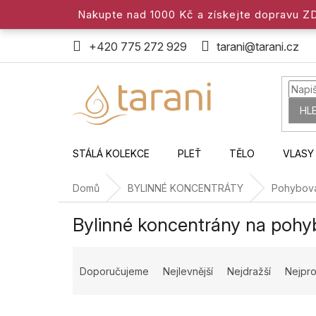
Přejít
Nakupte nad 1000 Kč a získejte dopravu 
na
obsah
+420 775 272 929
tarani@tarani.cz
HL
STÁLÁ KOLEKCE
PLEŤ
TĚLO
VLASY
Domů
BYLINNÉ KONCENTRÁTY
Pohybová
Bylinné koncentrány na pohy
Ř
a
Doporučujeme
Nejlevnější
Nejdražší
Nejpro
z
e
n