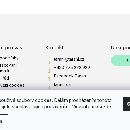
O
v
l
á
d
a
c
í
e pro vás
Kontakt
Nákupní
p
r
 podmínky
tarani
@
tarani.cz
0
v
racování
+420 775 272 929
k
údajů
y
Facebook Tarani
í řád
v
tarani_cz
ý
žití cookies
p
+420 775 272 929
i
oužívá soubory cookies. Dalším procházením tohoto
í obchodu
s
YouTube Tarani
S
jete souhlas s jejich používáním.. Více informací
zde
.
u
ní
.
Upravit nastavení cookies