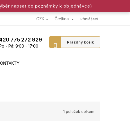
výběr napsat do poznámky k objednávce)
CZK
Čeština
Přihlášení
420 775 272 929
Nákupní
Prázdný košík
Po - Pá: 9:00 - 17:00
košík
KONTAKTY
1
položek celkem