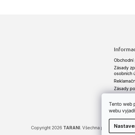
Z
á
p
a
t
Informac
í
Obchodní
Zásady zp
osobních 
Reklamačn
Zásady pou
HERBÁŘ
Tento web p
Hodnocen
webu vyjadřu
Nastave
Copyright 2026
TARANI
. Všechna práva vyhrazena