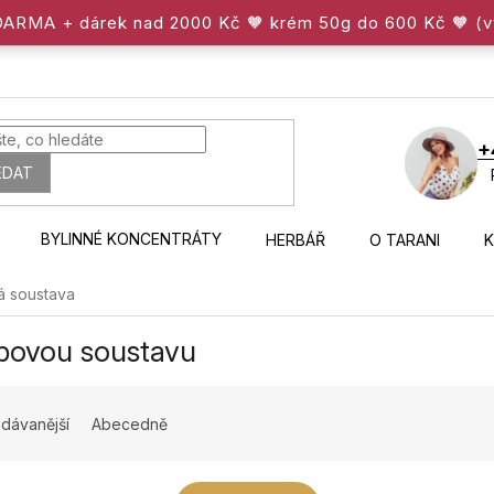
ZDARMA + dárek nad 2000 Kč 🧡 krém 50g do 600 Kč 🧡 (
+
EDAT
BYLINNÉ KONCENTRÁTY
HERBÁŘ
O TARANI
 soustava
bovou soustavu
dávanější
Abecedně