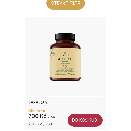
OTEVŘÍT FILTR
TARAJOINT
Skladem
700 Kč
/ ks
DO KOŠÍKU
Měrná
9,33 Kč / 1 ks
cena: