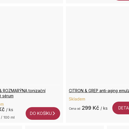
& ROZMARÝNA tonizační
CITRON & GREP anti-aging emul
é sérum
Skladem
em
299 Kč
DETA
/ ks
Kč
od
/ ks
DO KOŠÍKU
 / 100 ml