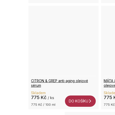
CITRON & GREP anti-aging olejové
MÁTA 
sérum
olejov
Skladem
Sklad
775 Kč
775 
/ ks
DO KOŠÍKU
Měrná
Měrná
775 Kč / 100 ml
775 Kč
cena:
cena: