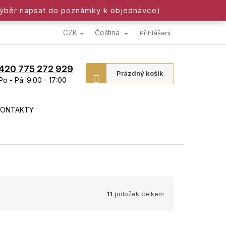
výběr napsat do poznámky k objednávce)
CZK
Čeština
Přihlášení
420 775 272 929
Nákupní
Prázdný košík
Po - Pá: 9:00 - 17:00
košík
KONTAKTY
11
položek celkem