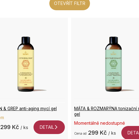
OTEVŘÍT FILTR
 & GREP anti-aging mycí gel
MÁTA & ROZMARÝNA tonizační 
gel
em
Momentálně nedostupné
299 Kč
DETAIL
/ ks
299 Kč
DETA
/ ks
od