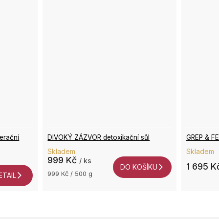
erační
DIVOKÝ ZÁZVOR detoxikační sůl
GREP & FE
Skladem
Skladem
999 Kč
/ ks
1 695 K
DO KOŠÍKU
Měrná
999 Kč / 500 g
ETAIL
cena:
O
v