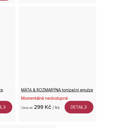
ze
MÁTA & ROZMARÝNA tonizační emulze
Momentálně nedostupné
299 Kč
IL
DETAIL
/ ks
od