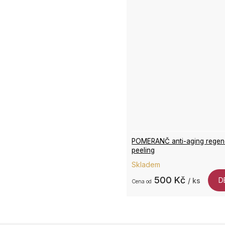
POMERANČ anti-aging regen
peeling
Skladem
500 Kč
D
/ ks
od