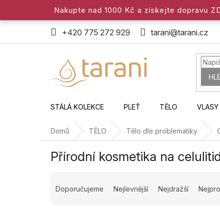
Přejít
Nakupte nad 1000 Kč a získejte dopravu 
na
obsah
+420 775 272 929
tarani@tarani.cz
HL
STÁLÁ KOLEKCE
PLEŤ
TĚLO
VLASY
Domů
TĚLO
Tělo dle problematiky
C
Přírodní kosmetika na celuliti
Ř
a
Doporučujeme
Nejlevnější
Nejdražší
Nejpro
z
e
n