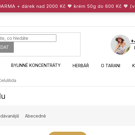
ZDARMA + dárek nad 2000 Kč 🧡 krém 50g do 600 Kč 🧡 (
+
EDAT
BYLINNÉ KONCENTRÁTY
HERBÁŘ
O TARANI
elulitida
du
dávanější
Abecedně