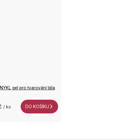
NYKL gel pro tvarování těla
č
DO KOŠÍKU
/ ks