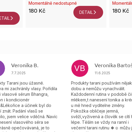
Momentálně nedostupné
Momentál
180 Kč
180 Kč
DETAIL
ETAIL
Veronika B.
VB
ek.
Hodnocení obchodu je 5 z 5 hvězdiček.
Hodnocení obchodu
7.7.2025
11.6.2025
ty Tarani jsou úžasné.
Produkty tarani používám něja
a mi zachránily vlasy. Pořídila
dobu a nemůžu vynachválit.
i vlasové sérum Bhangra,
Každodenní rutina v podobě čiš
n i kondicionér
mlékem,t nanesení tonika a kré
&Lékořice a účinek byl do
u mě hned vyditelne změny.
í znát. Padání vlasů se
Pokožka obličeje jemná,
ilo, jsem velice vděčná. Navíc
svěží,vyživená a člověk se cítí
nesení vlasového séra se
lépe. Těším se vždy na ranní i
krásně opečovávaná, je to
večerní tarani rutinu 🍀☺️ můžu 