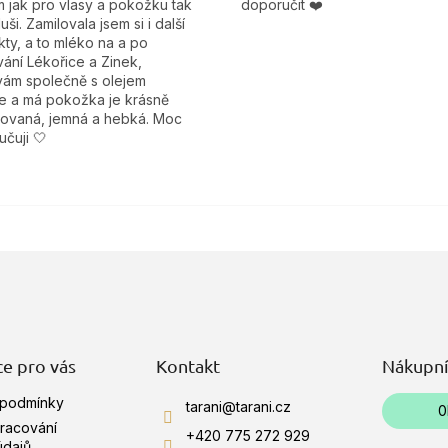
 jak pro vlasy a pokožku tak
doporučit ❤️
duši. Zamilovala jsem si i další
ty, a to mléko na a po
ání Lékořice a Zinek,
vám společně s olejem
le a má pokožka je krásně
tovaná, jemná a hebká. Moc
čuji 🤍
e pro vás
Kontakt
Nákupní
 podmínky
tarani
@
tarani.cz
0
racování
+420 775 272 929
údajů