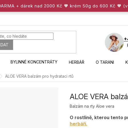
ZDARMA + dárek nad 2000 Kč 🧡 krém 50g do 600 Kč 🧡 (
+
EDAT
BYLINNÉ KONCENTRÁTY
HERBÁŘ
O TARANI
ALOE VERA balzám pro hydrataci rtů
ALOE VERA balzám
Balzám na rty Aloe vera
O rostlině, kterou tento 
herbáři.