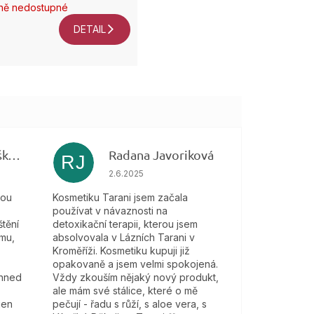
ně nedostupné
DETAIL
Veronika Bartošková
Radana Javoriková
RJ
 je 5 z 5 hvězdiček.
Hodnocení obchodu je 5 z 5 hvězdiček.
2.6.2025
kou
Kosmetiku Tarani jsem začala
používat v návaznosti na
tění
detoxikační terapii, kterou jsem
mu,
absolvovala v Lázních Tarani v
Kroměříži. Kosmetiku kupuji již
opakovaně a jsem velmi spokojená.
 hned
Vždy zkouším nějaký nový produkt,
ale mám své stálice, které o mě
jen
pečují - řadu s růží, s aloe vera, s