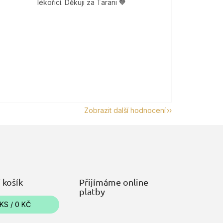
lékořicí. Děkuji za Tarani 🧡
Zobrazit další hodnocení
 košík
Přijímáme online
platby
KS /
0 KČ