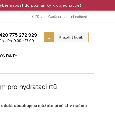
výběr napsat do poznámky k objednávce)
CZK
Čeština
Přihlášení
420 775 272 929
Nákupní
Prázdný košík
Po - Pá: 9:00 - 17:00
košík
KONTAKTY
 pro hydrataci rtů
produkt obsahuje si můžete přečíst v našem