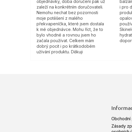
objednávky, doba doručení pak už
balzám
zaleží na konkrétním doručovateli.
i pro 
Nemohu nechat bez pozornosti
produk
moje potěšení z malého
opalov
překvapeníčka, které jsem dostala
použí
k mé objednávce. Mohu říct, že to
Skine
bylo vhodné a rovnou jsem ho
hydra
začala používat. Celkem mám
doporu
dobrý pocit i po krátkodobém
užívání produktu. Děkuji
Z
á
p
a
t
Informac
í
Obchodní
Zásady zp
osobních 