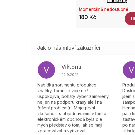
hladké rty
Momentálně nedostupné
180 Kč
D
Viktoria
V
V
Hodnocení obchodu je 4 z 5 hvězdič
22.9.2025
Nabídka sortimentu produkce
Produk
značky Tarani je vice než
Doslov
uspokojivá, bohatý výběr zaměřený
jsem s
ne jen na podporu krásy ale i na
šampo
řešení problémů... Moje první
Henna
zkušenost s objednáváním v tomto
pár dn
elektronickém obchodě byla dle
zastav
mých představ o tom, jak se mají
po na
zpracovávat a vyřizovat
cítím 