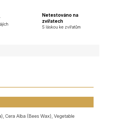
Netestováno na
y
zvířatech
ájích
S láskou ke zvířatům
a), Cera Alba (Bees Wax), Vegetable