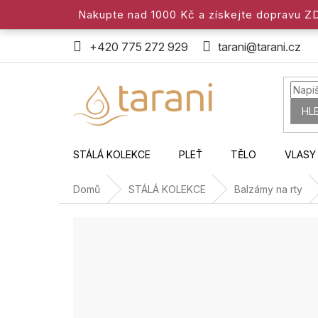
Přejít
Nakupte nad 1000 Kč a získejte dopravu 
na
obsah
+420 775 272 929
tarani@tarani.cz
HL
STÁLÁ KOLEKCE
PLEŤ
TĚLO
VLASY
Domů
STÁLÁ KOLEKCE
Balzámy na rty