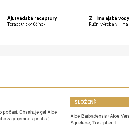
Ajurvédské receptury
Z Himalájské vod
Terapeutický účinek
Ruční výroba v Himal
SLOŽENÍ:
o počasí. Obsahuje gel Aloe
Aloe Barbadensis (Aloe Ver
echává příjemnou příchuť
Squalene, Tocopherol