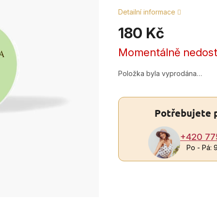
Detailní informace
180 Kč
Měrná
Momentálně nedos
cena:
Položka byla vyprodána…
Potřebujete 
+420 77
Po - Pá: 