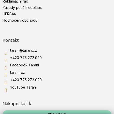
v
Reklamační řád
k
Zásady použití cookies
y
HERBÁŘ
v
ý
Hodnocení obchodu
p
i
s
u
Kontakt
tarani
@
tarani.cz
+420 775 272 929
Facebook Tarani
tarani_cz
+420 775 272 929
YouTube Tarani
Nákupní košík