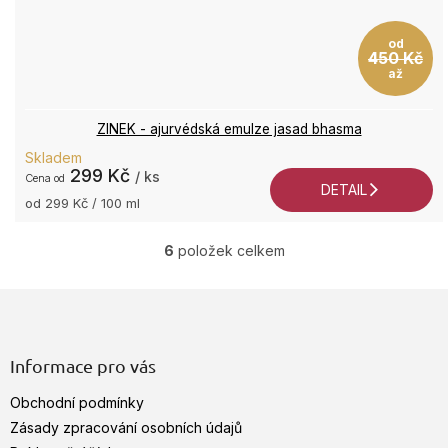
od
450 Kč
až
ZINEK - ajurvédská emulze jasad bhasma
Skladem
299 Kč
/ ks
od
DETAIL
Měrná
od 299 Kč / 100 ml
cena:
6
položek celkem
O
v
Z
l
á
á
d
p
a
a
Informace pro vás
c
t
í
Obchodní podmínky
í
p
Zásady zpracování osobních údajů
r