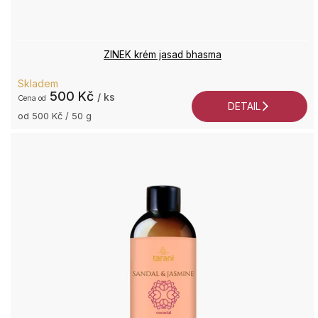
ZINEK krém jasad bhasma
+4
Průměrné
Skladem
7
hodnocení
500 Kč
/ ks
2
od
produktu
DETAIL
je
9
Měrná
od 500 Kč / 50 g
cena:
5,0
Po
z
P
5
9:0
hvězdiček.
17