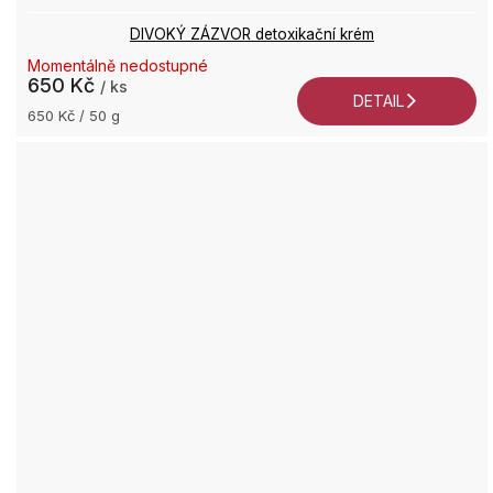
DIVOKÝ ZÁZVOR detoxikační krém
Momentálně nedostupné
650 Kč
/ ks
DETAIL
Měrná
650 Kč / 50 g
cena: