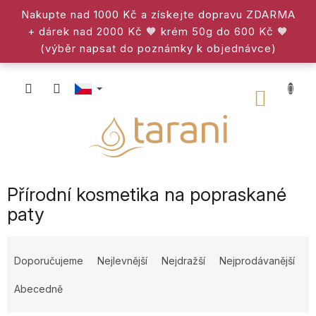
Přejít
Nakupte nad 1000 Kč a získejte dopravu ZDARMA
na
+ dárek nad 2000 Kč 🧡 krém 50g do 600 Kč 🧡
obsah
(výběr napsat do poznámky k objednávce)
NÁKU
KOŠÍK
Přírodní kosmetika na popraskané
paty
Ř
a
Doporučujeme
Nejlevnější
Nejdražší
Nejprodávanější
z
e
Abecedně
n