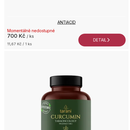
ANTIACID
+4
Momentálně nedostupné
7
700 Kč
/ ks
DETAIL
2
Měrná
11,67 Kč / 1 ks
9
cena:
Po
P
9:0
17