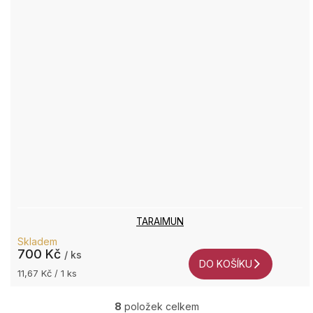
TARAIMUN
Skladem
700 Kč
/ ks
DO KOŠÍKU
Měrná
11,67 Kč / 1 ks
cena:
8
položek celkem
O