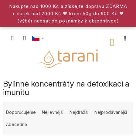
Přejít
Nakupte nad 1000 Kč a získejte dopravu ZDARMA
na
+ dárek nad 2000 Kč 🧡 krém 50g do 600 Kč 🧡
obsah
(výběr napsat do poznámky k objednávce)
NÁKU
KOŠÍK
Bylinné koncentráty na detoxikaci a
imunitu
Ř
a
Doporučujeme
Nejlevnější
Nejdražší
Nejprodávanější
z
e
Abecedně
n