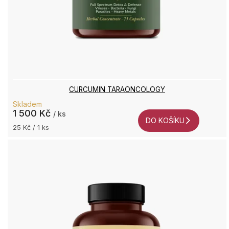
CURCUMIN TARAONCOLOGY
Skladem
1 500 Kč
/ ks
DO KOŠÍKU
Měrná
25 Kč / 1 ks
cena: