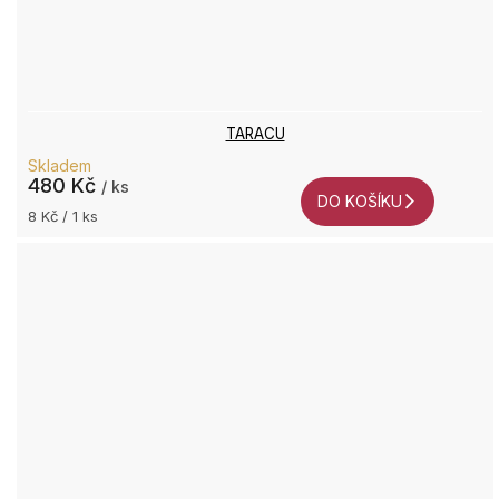
TARACU
Skladem
480 Kč
/ ks
DO KOŠÍKU
Měrná
8 Kč / 1 ks
cena: