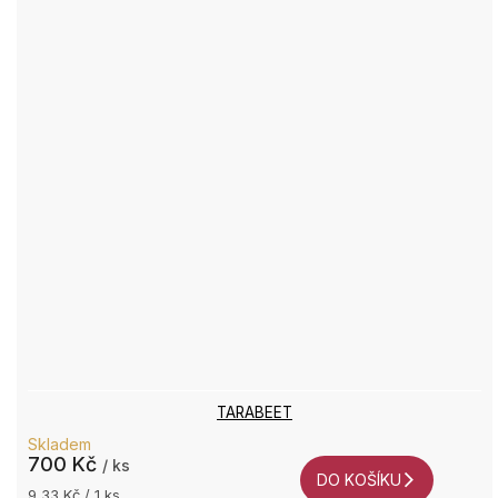
TARABEET
Skladem
700 Kč
/ ks
DO KOŠÍKU
Měrná
9,33 Kč / 1 ks