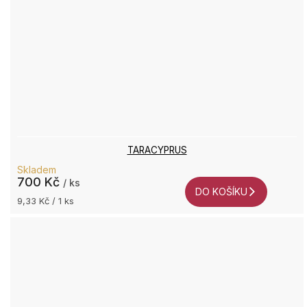
TARACYPRUS
Skladem
700 Kč
/ ks
DO KOŠÍKU
Měrná
9,33 Kč / 1 ks
cena: