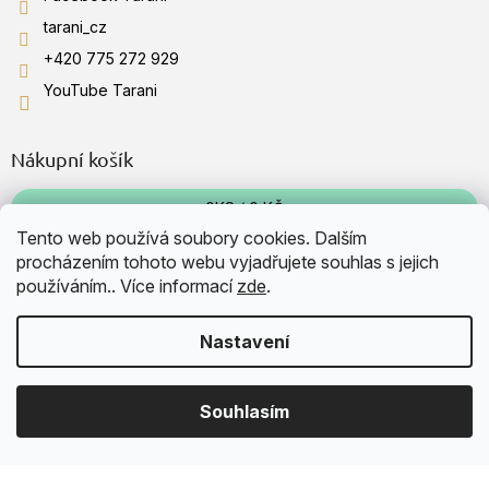
tarani_cz
+420 775 272 929
YouTube Tarani
Nákupní košík
0
KS /
0 KČ
Tento web používá soubory cookies. Dalším
procházením tohoto webu vyjadřujete souhlas s jejich
Přijímáme online platby
používáním.. Více informací
zde
.
Nastavení
Souhlasím
Vytvořil Shoptet