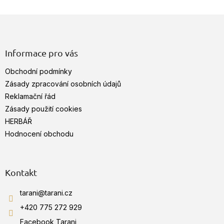
v
Z
l
á
á
d
p
a
a
Informace pro vás
c
t
í
Obchodní podmínky
í
p
Zásady zpracování osobních údajů
r
v
Reklamační řád
k
Zásady použití cookies
y
HERBÁŘ
v
ý
Hodnocení obchodu
p
i
s
u
Kontakt
tarani
@
tarani.cz
+420 775 272 929
Facebook Tarani