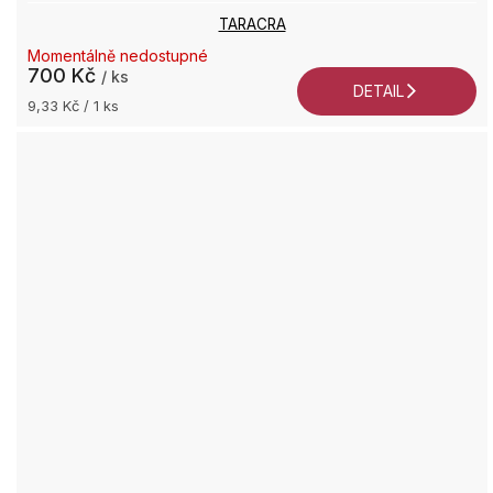
TARACRA
Momentálně nedostupné
700 Kč
/ ks
DETAIL
Měrná
9,33 Kč / 1 ks
cena: