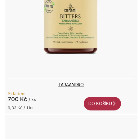
TARAANDRO
Skladem
700 Kč
/ ks
DO KOŠÍKU
Měrná
9,33 Kč / 1 ks
cena: