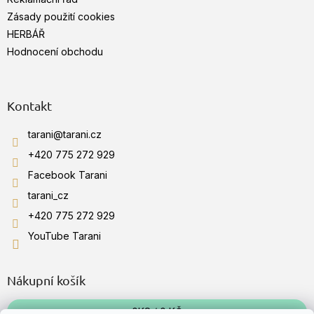
k
Zásady použití cookies
y
HERBÁŘ
v
ý
Hodnocení obchodu
p
i
s
u
Kontakt
tarani
@
tarani.cz
+420 775 272 929
Facebook Tarani
tarani_cz
+420 775 272 929
YouTube Tarani
Nákupní košík
0
KS /
0 KČ