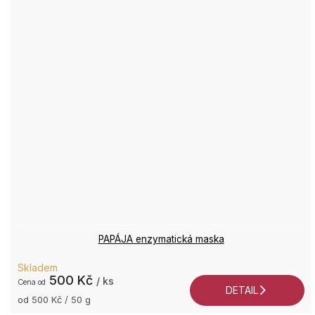
PAPÁJA enzymatická maska
Průměrné
Skladem
hodnocení
500 Kč
/ ks
od
produktu
DETAIL
je
Měrná
od 500 Kč / 50 g
cena:
5,0