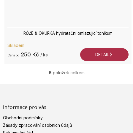
RŮŽE & OKURKA hydratační omlazující tonikum
Průměrné
Skladem
hodnocení
produktu
250 Kč
DETAIL
/ ks
od
je
5,0
z
6
položek celkem
O
5
v
hvězdiček.
Z
l
á
á
d
p
a
a
Informace pro vás
c
t
í
Obchodní podmínky
í
p
Zásady zpracování osobních údajů
r
v
Reklamační řád