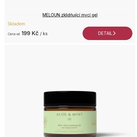
MELOUN zklidňující mycí gel
Skladem
+4
199 Kč
DETAIL
/ ks
od
7
2
9
Po
P
9:0
17