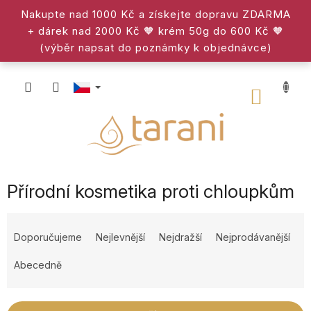
Přejít
Nakupte nad 1000 Kč a získejte dopravu ZDARMA
na
+ dárek nad 2000 Kč 🧡 krém 50g do 600 Kč 🧡
obsah
(výběr napsat do poznámky k objednávce)
NÁKU
KOŠÍK
Přírodní kosmetika proti chloupkům
Ř
a
Doporučujeme
Nejlevnější
Nejdražší
Nejprodávanější
z
e
Abecedně
n
í