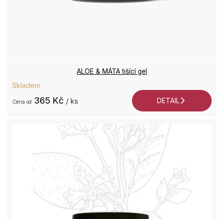
ALOE & MÁTA tišící gel
Skladem
365 Kč
DETAIL
/ ks
od