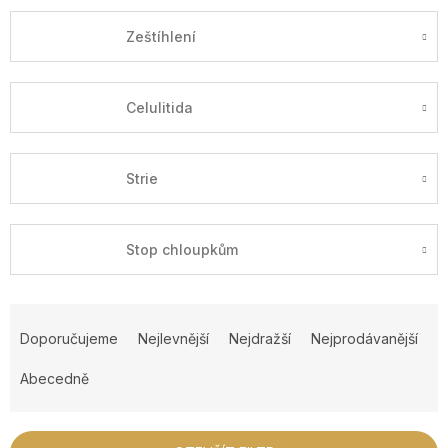
Zeštíhlení
Celulitida
Strie
Stop chloupkům
Ř
a
Doporučujeme
Nejlevnější
Nejdražší
Nejprodávanější
z
e
Abecedně
n
í
p