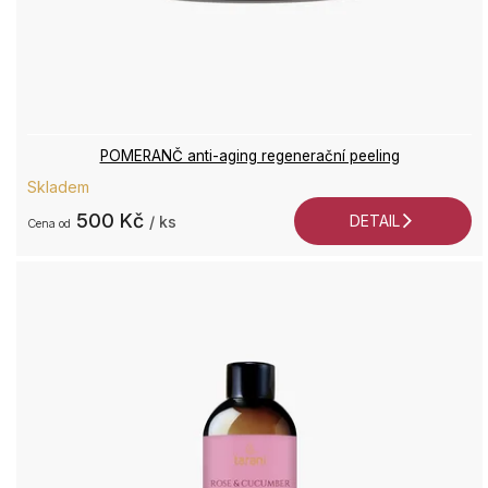
POMERANČ anti-aging regenerační peeling
Skladem
500 Kč
DETAIL
/ ks
od