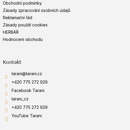
v
Obchodní podmínky
í
k
Zásady zpracování osobních údajů
y
Reklamační řád
v
Zásady použití cookies
ý
p
HERBÁŘ
i
Hodnocení obchodu
s
u
Kontakt
tarani
@
tarani.cz
+420 775 272 929
Facebook Tarani
tarani_cz
+420 775 272 929
YouTube Tarani