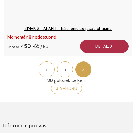
ZINEK & TARAFIT - tišící emulze jasad bhasma
Momentálně nedostupné
450 Kč
DETAIL
/ ks
od
S
t
1
3
r
á
O
30
položek celkem
n
v
NAHORU
k
l
o
á
v
d
á
Z
a
n
á
c
í
p
í
a
Informace pro vás
p
t
r