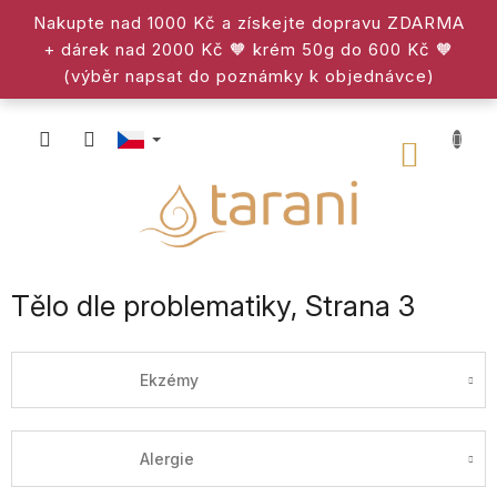
Přejít
Nakupte nad 1000 Kč a získejte dopravu ZDARMA
na
+ dárek nad 2000 Kč 🧡 krém 50g do 600 Kč 🧡
obsah
(výběr napsat do poznámky k objednávce)
NÁKU
KOŠÍK
Tělo dle problematiky
, Strana 3
Ekzémy
Alergie