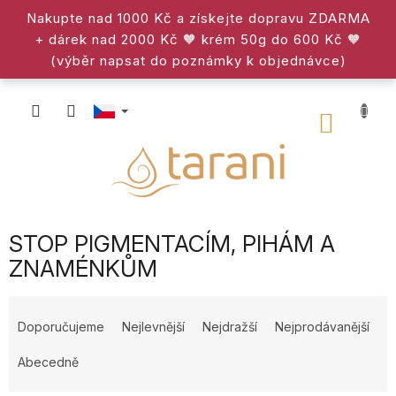
Přejít
Nakupte nad 1000 Kč a získejte dopravu ZDARMA
na
+ dárek nad 2000 Kč 🧡 krém 50g do 600 Kč 🧡
obsah
(výběr napsat do poznámky k objednávce)
NÁKU
KOŠÍK
STOP PIGMENTACÍM, PIHÁM A
ZNAMÉNKŮM
Ř
a
Doporučujeme
Nejlevnější
Nejdražší
Nejprodávanější
z
e
Abecedně
n