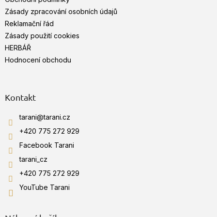
í
p
Zásady zpracování osobních údajů
r
v
Reklamační řád
k
Zásady použití cookies
y
HERBÁŘ
v
ý
Hodnocení obchodu
p
i
s
u
Kontakt
tarani
@
tarani.cz
+420 775 272 929
Facebook Tarani
tarani_cz
+420 775 272 929
YouTube Tarani