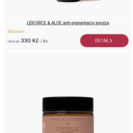
LÉKOŘICE & ALOE anti-pigmentační emulze
+4
Skladem
7
330 Kč
DETAIL
/ ks
2
od
9
Po
P
9:0
17