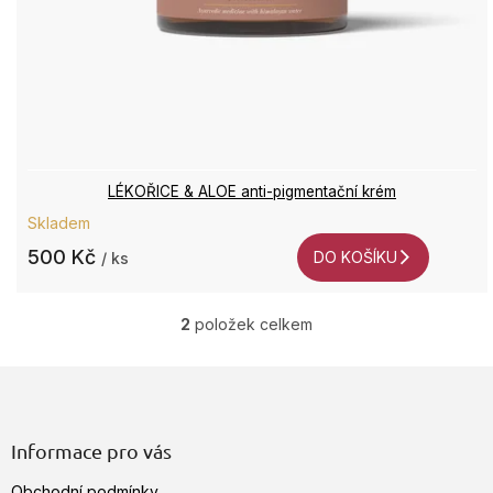
LÉKOŘICE & ALOE anti-pigmentační krém
Skladem
500 Kč
DO KOŠÍKU
/ ks
2
položek celkem
O
v
Z
l
á
á
d
p
a
a
Informace pro vás
c
t
í
Obchodní podmínky