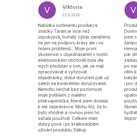
Viktoria
V
V
Hodnocení obchodu je 4 z 5 hvězdič
22.9.2025
Nabídka sortimentu produkce
Produk
značky Tarani je vice než
Doslov
uspokojivá, bohatý výběr zaměřený
jsem s
ne jen na podporu krásy ale i na
šampo
řešení problémů... Moje první
Henna
zkušenost s objednáváním v tomto
pár dn
elektronickém obchodě byla dle
zastav
mých představ o tom, jak se mají
po na
zpracovávat a vyřizovat
cítím 
objednávky, doba doručení pak už
balzám
zaleží na konkrétním doručovateli.
i pro 
Nemohu nechat bez pozornosti
produk
moje potěšení z malého
opalov
překvapeníčka, které jsem dostala
použí
k mé objednávce. Mohu říct, že to
Skine
bylo vhodné a rovnou jsem ho
hydra
začala používat. Celkem mám
doporu
dobrý pocit i po krátkodobém
užívání produktu. Děkuji