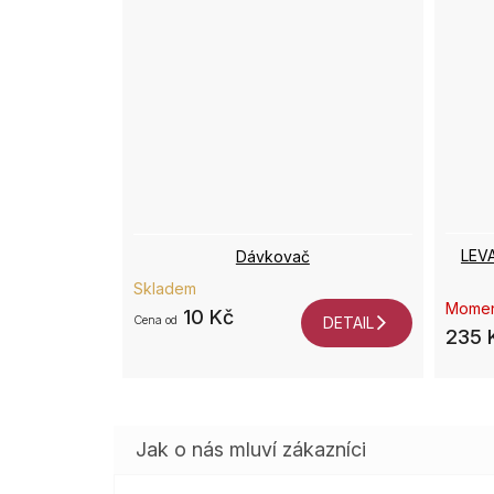
LEVA
Dávkovač
Skladem
Momen
10 Kč
od
DETAIL
235 