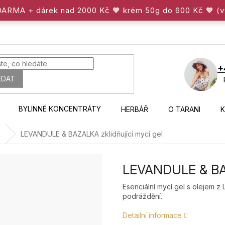
ZDARMA + dárek nad 2000 Kč 🧡 krém 50g do 600 Kč 🧡 (
+
EDAT
BYLINNÉ KONCENTRÁTY
HERBÁŘ
O TARANI
a
LEVANDULE & BAZALKA zklidňující mycí gel
LEVANDULE & BAZ
Esenciální mycí gel s olejem z
podráždění.
Detailní informace