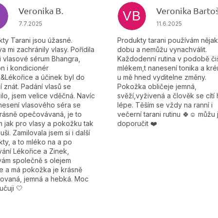
Veronika B.
VB
ek.
Hodnocení obchodu je 5 z 5 hvězdiček.
Hodnocení obchodu
7.7.2025
11.6.2025
ty Tarani jsou úžasné.
Produkty tarani používám něja
a mi zachránily vlasy. Pořídila
dobu a nemůžu vynachválit.
i vlasové sérum Bhangra,
Každodenní rutina v podobě čiš
n i kondicionér
mlékem,t nanesení tonika a kré
&Lékořice a účinek byl do
u mě hned vyditelne změny.
í znát. Padání vlasů se
Pokožka obličeje jemná,
ilo, jsem velice vděčná. Navíc
svěží,vyživená a člověk se cítí
nesení vlasového séra se
lépe. Těším se vždy na ranní i
krásně opečovávaná, je to
večerní tarani rutinu 🍀☺️ můžu 
 jak pro vlasy a pokožku tak
doporučit ❤️
duši. Zamilovala jsem si i další
ty, a to mléko na a po
ání Lékořice a Zinek,
vám společně s olejem
le a má pokožka je krásně
tovaná, jemná a hebká. Moc
čuji 🤍