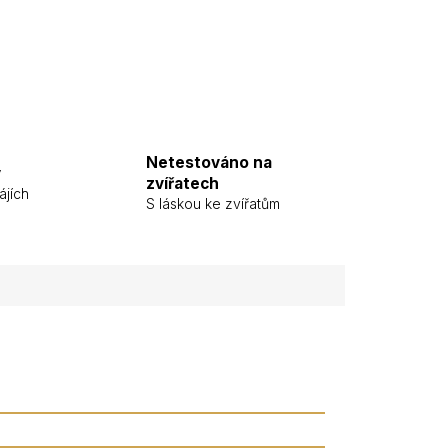
Netestováno na
y
zvířatech
ájích
S láskou ke zvířatům