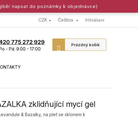
výběr napsat do poznámky k objednávce)
CZK
Čeština
Přihlášení
420 775 272 929
Nákupní
Prázdný košík
Po - Pá: 9:00 - 17:00
košík
KONTAKTY
ALKA zklidňující mycí gel
 Levandule & Bazalky, na pleť se sklonem k