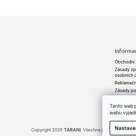
Z
á
p
a
t
Informac
í
Obchodní
Zásady zp
osobních 
Reklamačn
Zásady pou
HERBÁŘ
Hodnocen
Tento web p
webu vyjadřu
Nastave
Copyright 2026
TARANI
. Všechna práva vyhrazena