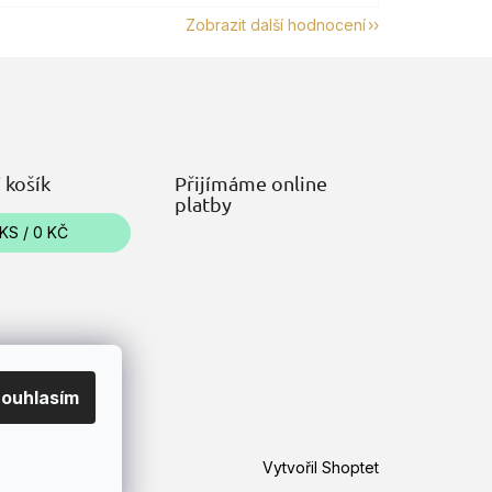
Zobrazit další hodnocení
 košík
Přijímáme online
platby
KS /
0 KČ
ouhlasím
Vytvořil Shoptet