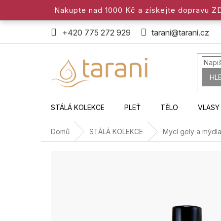
Přejít
Nakupte nad 1000 Kč a získejte dopravu 
na
obsah
+420 775 272 929
tarani@tarani.cz
HL
STÁLÁ KOLEKCE
PLEŤ
TĚLO
VLASY
Domů
STÁLÁ KOLEKCE
Mycí gely a mýdl