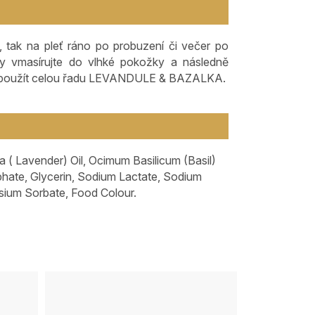
o, tak na pleť ráno po probuzení či večer po
by vmasírujte do vlhké pokožky a následně
 použít celou řadu LEVANDULE & BAZALKA.
a ( Lavender) Oil, Ocimum Basilicum (Basil)
lphate, Glycerin, Sodium Lactate, Sodium
ssium Sorbate, Food Colour.