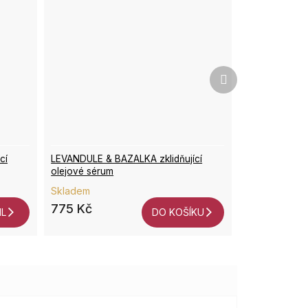
Další
produkt
cí
LEVANDULE & BAZALKA zklidňující
olejové sérum
Skladem
775 Kč
IL
DO KOŠÍKU