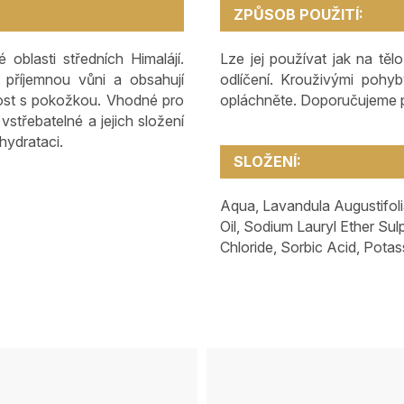
ZPŮSOB POUŽITÍ:
oblasti středních Himalájí.
Lze jej používat jak na těl
 příjemnou vůni a obsahují
odlíčení. Krouživými pohy
vost s pokožkou. Vhodné pro
opláchněte. Doporučujeme
vstřebatelné a jejich složení
hydrataci.
SLOŽENÍ:
Aqua, Lavandula Augustifoli
Oil, Sodium Lauryl Ether Su
Chloride, Sorbic Acid, Pota