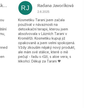
Veronika Bartošková
Radana Javoriková
RJ
 je 5 z 5 hvězdiček.
Hodnocení obchodu je 5 z 5 hvězdiček.
2.6.2025
kou
Kosmetiku Tarani jsem začala
používat v návaznosti na
tění
detoxikační terapii, kterou jsem
mu,
absolvovala v Lázních Tarani v
Kroměříži. Kosmetiku kupuji již
opakovaně a jsem velmi spokojená.
 hned
Vždy zkouším nějaký nový produkt,
ale mám své stálice, které o mě
jen
pečují - řadu s růží, s aloe vera, s
lékořicí. Děkuji za Tarani 🧡