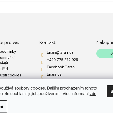
e pro vás
Kontakt
Nákupní
 podmínky
tarani
@
tarani.cz
0
racování
+420 775 272 929
údajů
Facebook Tarani
í řád
tarani_cz
žití cookies
+420 775 272 929
í obchodu
oužívá soubory cookies. Dalším procházením tohoto
YouTube Tarani
S
jete souhlas s jejich používáním.. Více informací
zde
.
ní
.
Upravit nastavení cookies