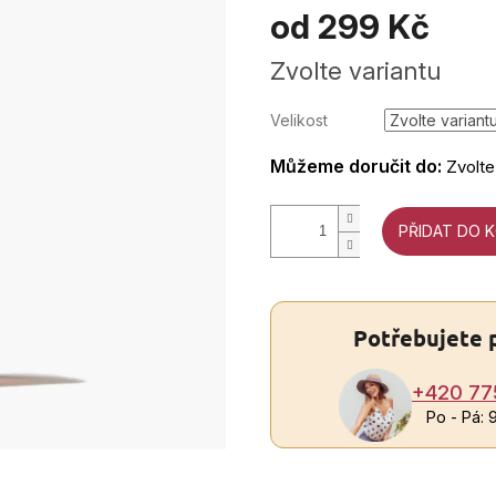
od
299 Kč
Měrná
Zvolte variantu
cena:
Velikost
Můžeme doručit do:
Zvolte
PŘIDAT DO 
Potřebujete 
+420 77
Po - Pá: 