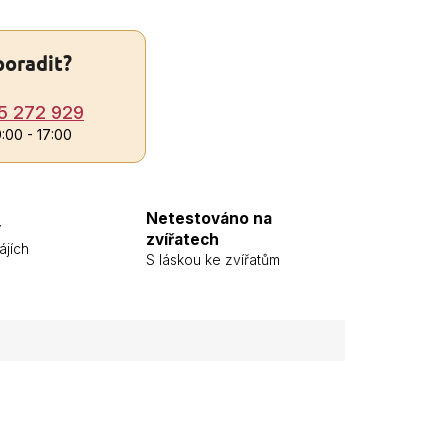
poradit?
5 272 929
9:00 - 17:00
Netestováno na
y
zvířatech
ájích
S láskou ke zvířatům