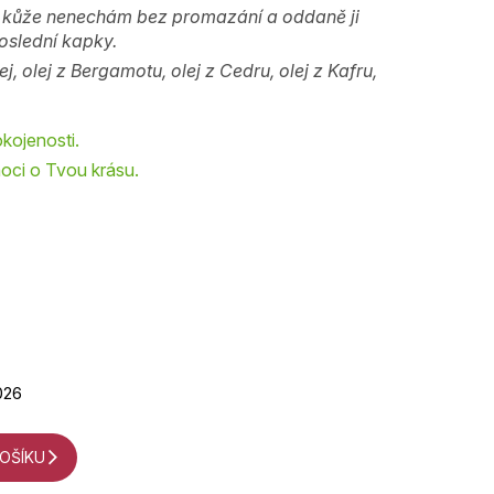
é kůže nenechám bez promazání a oddaně ji
oslední kapky.
, olej z Bergamotu, olej z Cedru, olej z Kafru,
ojenosti.
noci o Tvou krásu.
026
KOŠÍKU