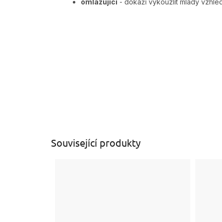
omlazující
- dokáži vykouzlit mladý vzhl
Související produkty