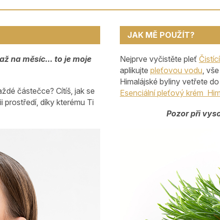
JAK MĚ POUŽÍT?
až na měsíc... to je moje
Nejprve vyčistěte pleť
Čistí
aplikujte
pleťovou vodu
, vš
Himalájské byliny vetřete do
 každé částečce? Cítíš, jak se
Esenciální pleťový krém Him
 prostředí, díky kterému Ti
Pozor při vyso