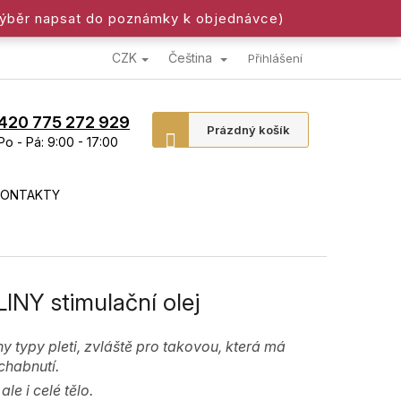
výběr napsat do poznámky k objednávce)
CZK
Čeština
Přihlášení
420 775 272 929
Nákupní
Prázdný košík
Po - Pá: 9:00 - 17:00
košík
KONTAKTY
NY stimulační olej
y typy pleti, zvláště pro takovou, která má
chabnutí.
le i celé tělo.