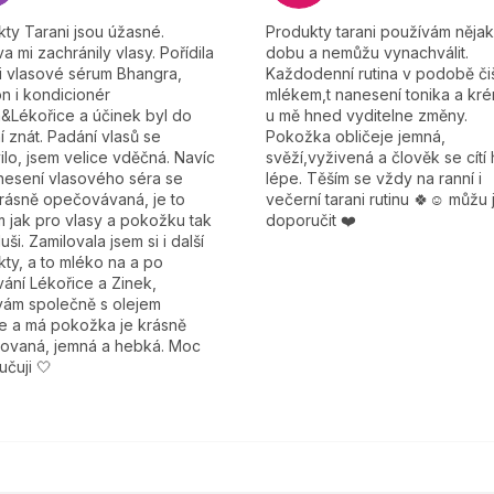
ty Tarani jsou úžasné.
Produkty tarani používám něja
a mi zachránily vlasy. Pořídila
dobu a nemůžu vynachválit.
i vlasové sérum Bhangra,
Každodenní rutina v podobě čiš
n i kondicionér
mlékem,t nanesení tonika a kré
&Lékořice a účinek byl do
u mě hned vyditelne změny.
í znát. Padání vlasů se
Pokožka obličeje jemná,
ilo, jsem velice vděčná. Navíc
svěží,vyživená a člověk se cítí
nesení vlasového séra se
lépe. Těším se vždy na ranní i
krásně opečovávaná, je to
večerní tarani rutinu 🍀☺️ můžu 
 jak pro vlasy a pokožku tak
doporučit ❤️
duši. Zamilovala jsem si i další
ty, a to mléko na a po
ání Lékořice a Zinek,
vám společně s olejem
le a má pokožka je krásně
tovaná, jemná a hebká. Moc
čuji 🤍