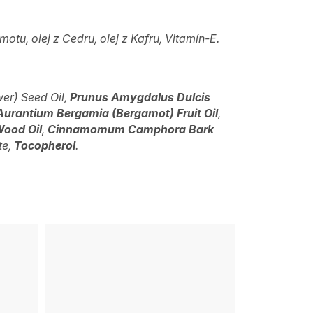
motu, olej z Cedru, olej z Kafru, Vitamín-E.
er) Seed Oil,
Prunus Amygdalus Dulcis
Aurantium Bergamia (Bergamot) Fruit Oil
,
Wood Oil
,
Cinnamomum Camphora Bark
te,
Tocopherol
.