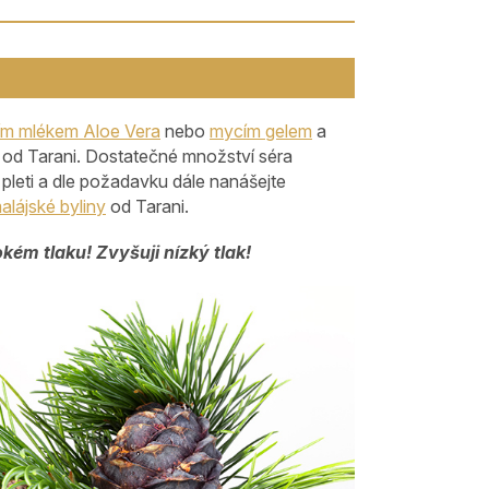
cím mlékem Aloe Vera
nebo
mycím gelem
a
e od Tarani. Dostatečné množství séra
 pleti a dle požadavku dále nanášejte
alájské byliny
od Tarani.
kém tlaku! Zvyšuji nízký tlak!