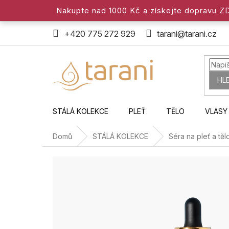
Přejít
Nakupte nad 1000 Kč a získejte dopravu 
na
obsah
+420 775 272 929
tarani@tarani.cz
HL
STÁLÁ KOLEKCE
PLEŤ
TĚLO
VLASY
Domů
STÁLÁ KOLEKCE
Séra na pleť a těl