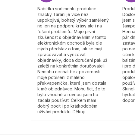
Nabídka sortimentu produkce
Produk
značky Tarani je vice než
Doslov
uspokojivá, bohatý výběr zaměřený
jsem s
ne jen na podporu krásy ale i na
šampo
řešení problémů... Moje první
Henna
zkušenost s objednáváním v tomto
pár dn
elektronickém obchodě byla dle
zastav
mých představ o tom, jak se mají
po na
zpracovávat a vyřizovat
cítím 
objednávky, doba doručení pak už
balzám
zaleží na konkrétním doručovateli.
i pro 
Nemohu nechat bez pozornosti
produk
moje potěšení z malého
opalov
překvapeníčka, které jsem dostala
použí
k mé objednávce. Mohu říct, že to
Skine
bylo vhodné a rovnou jsem ho
hydra
začala používat. Celkem mám
doporu
dobrý pocit i po krátkodobém
užívání produktu. Děkuji