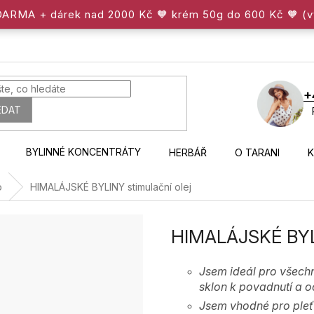
ZDARMA + dárek nad 2000 Kč 🧡 krém 50g do 600 Kč 🧡 (
+
EDAT
BYLINNÉ KONCENTRÁTY
HERBÁŘ
O TARANI
o
HIMALÁJSKÉ BYLINY stimulační olej
HIMALÁJSKÉ BYLI
Jsem ideál pro všechn
sklon k povadnutí a o
Jsem vhodné pro pleť a