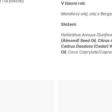
ed Tvé pokožky
V hlavní roli:
Mandlový olej, olej z Berga
Složení:
Helianthus Annuus (Sunflow
(Almond) Seed Oil
,
Citrus 
Cedrus Deodora (Cedar) 
Oil
, Coco Caprylate/Capra