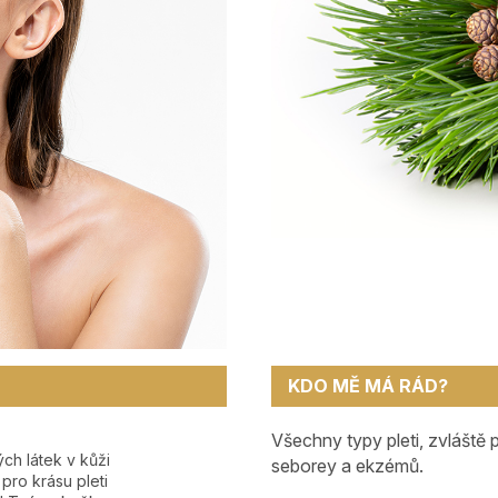
KDO MĚ MÁ RÁD?
Všechny typy pleti, zvláště 
ch látek v kůži
seborey a ekzémů.
pro krásu pleti