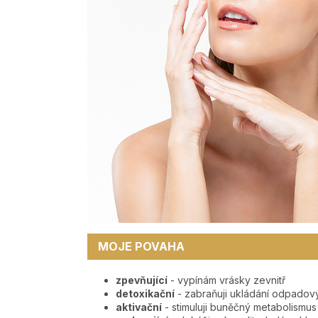
MOJE POVAHA
zpevňující
- vypínám vrásky zevnitř
detoxikační
- zabraňuji ukládání odpadový
aktivační
- stimuluji buněčný metabolismus 