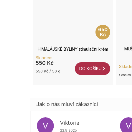
650
Kč
MUŠ
HIMALÁJSKÉ BYLINY stimulační krém
Skladem
550 Kč
Průmě
Sklad
hodno
DO KOŠÍKU
Měrná
550 Kč / 50 g
produk
od
cena:
je
5,0
z
5
hvězdi
Viktoria
V
V
Hodnocení obchodu je 4 z 5 hvězdič
22.9.2025