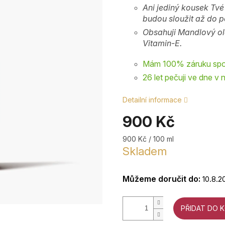
Ani jediný kousek Tv
budou sloužit až do p
Obsahuji Mandlový olej
Vitamin-E.
Mám 100% záruku spok
26 let pečuji ve dne v 
Detailní informace
900 Kč
Měrná
900 Kč / 100 ml
cena:
Skladem
Můžeme doručit do:
10.8.2
PŘIDAT DO 