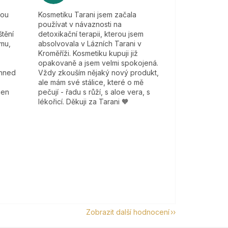
kou
Kosmetiku Tarani jsem začala
používat v návaznosti na
tění
detoxikační terapii, kterou jsem
mu,
absolvovala v Lázních Tarani v
Kroměříži. Kosmetiku kupuji již
opakovaně a jsem velmi spokojená.
 hned
Vždy zkouším nějaký nový produkt,
ale mám své stálice, které o mě
jen
pečují - řadu s růží, s aloe vera, s
lékořicí. Děkuji za Tarani 🧡
Zobrazit další hodnocení