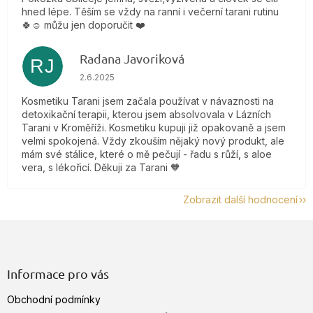
hned lépe. Těším se vždy na ranní i večerní tarani rutinu
🍀☺️ můžu jen doporučit ❤️
Radana Javoriková
RJ
Hodnocení obchodu je 5 z 5 hvězdiček.
2.6.2025
Kosmetiku Tarani jsem začala používat v návaznosti na
detoxikační terapii, kterou jsem absolvovala v Lázních
Tarani v Kroměříži. Kosmetiku kupuji již opakovaně a jsem
velmi spokojená. Vždy zkouším nějaký nový produkt, ale
mám své stálice, které o mě pečují - řadu s růží, s aloe
vera, s lékořicí. Děkuji za Tarani 🧡
Zobrazit další hodnocení
Z
á
p
a
Informace pro vás
t
Obchodní podmínky
í