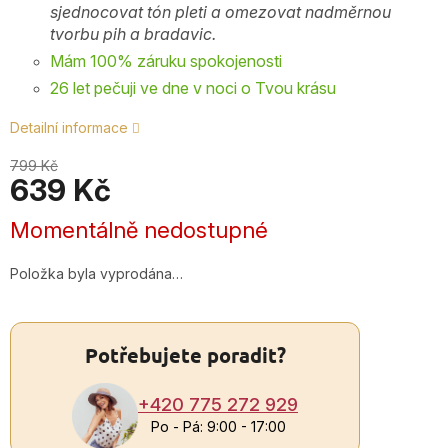
sjednocovat tón pleti a omezovat nadměrnou
tvorbu pih a bradavic.
Mám 100% záruku spokojenosti
26 let pečuji ve dne v noci o Tvou krásu
+4
7
Detailní informace
2
9
799 Kč
639 Kč
Po
P
Měrná
Momentálně nedostupné
9:0
cena:
17
Položka byla vyprodána…
Potřebujete poradit?
+420 775 272 929
Po - Pá: 9:00 - 17:00