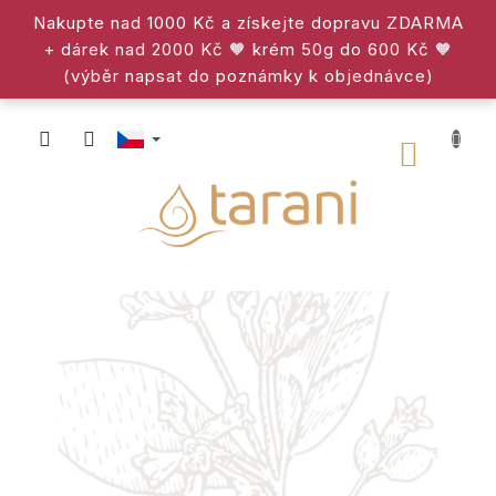
Přejít
Nakupte nad 1000 Kč a získejte dopravu ZDARMA
na
+ dárek nad 2000 Kč 🧡 krém 50g do 600 Kč 🧡
obsah
(výběr napsat do poznámky k objednávce)
NÁKU
KOŠÍK