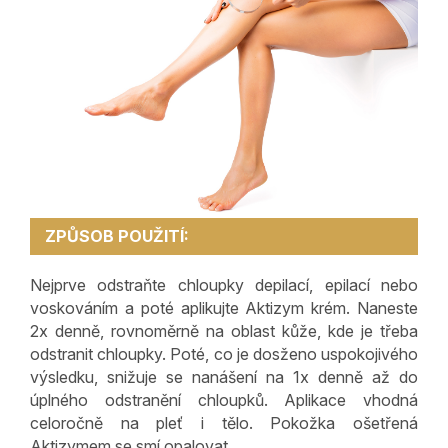
ZPŮSOB POUŽITÍ:
Nejprve odstraňte chloupky depilací, epilací nebo
voskováním a poté aplikujte Aktizym krém. Naneste
2x denně, rovnoměrně na oblast kůže, kde je třeba
odstranit chloupky. Poté, co je dosženo uspokojivého
výsledku, snižuje se nanášení na 1x denně až do
úplného odstranění chloupků. Aplikace vhodná
celoročně na pleť i tělo. Pokožka ošetřená
Aktizymem se smí opalovat.