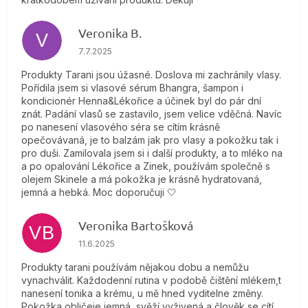
Veronika B.
V
Hodnocení obchodu je 5 z 5 hvězdiček.
7.7.2025
Produkty Tarani jsou úžasné. Doslova mi zachránily vlasy.
Pořídila jsem si vlasové sérum Bhangra, šampon i
kondicionér Henna&Lékořice a účinek byl do pár dní
znát. Padání vlasů se zastavilo, jsem velice vděčná. Navíc
po nanesení vlasového séra se cítím krásně
opečovávaná, je to balzám jak pro vlasy a pokožku tak i
pro duši. Zamilovala jsem si i další produkty, a to mléko na
a po opalování Lékořice a Zinek, používám společně s
olejem Skinele a má pokožka je krásně hydratovaná,
jemná a hebká. Moc doporučuji 🤍
Veronika Bartošková
VB
Hodnocení obchodu je 5 z 5 hvězdiček.
11.6.2025
Produkty tarani používám nějakou dobu a nemůžu
vynachválit. Každodenní rutina v podobě čištění mlékem,t
nanesení tonika a krému, u mě hned vyditelne změny.
Pokožka obličeje jemná, svěží,vyživená a člověk se cítí