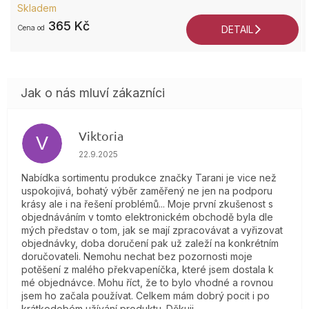
Skladem
365 Kč
od
DETAIL
Viktoria
V
Hodnocení obchodu je 4 z 5 hvězdiček.
22.9.2025
Nabídka sortimentu produkce značky Tarani je vice než
uspokojivá, bohatý výběr zaměřený ne jen na podporu
krásy ale i na řešení problémů... Moje první zkušenost s
objednáváním v tomto elektronickém obchodě byla dle
mých představ o tom, jak se mají zpracovávat a vyřizovat
objednávky, doba doručení pak už zaleží na konkrétním
doručovateli. Nemohu nechat bez pozornosti moje
potěšení z malého překvapeníčka, které jsem dostala k
mé objednávce. Mohu říct, že to bylo vhodné a rovnou
jsem ho začala používat. Celkem mám dobrý pocit i po
krátkodobém užívání produktu. Děkuji