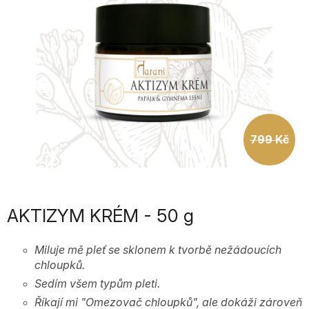
799 Kč
AKTIZYM KRÉM - 50 g
Miluje mě pleť se sklonem k tvorbě nežádoucích
chloupků.
Sedím všem typům pleti.
Říkají mi "Omezovač chloupků", ale dokáži zároveň