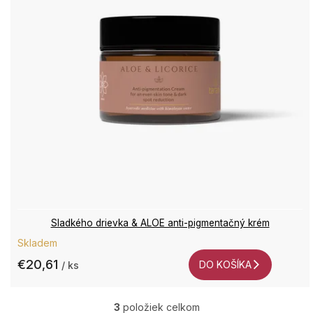
Sladkého drievka & ALOE anti-pigmentačný krém
Skladem
€20,61
DO KOŠÍKA
/ ks
3
položiek celkom
O