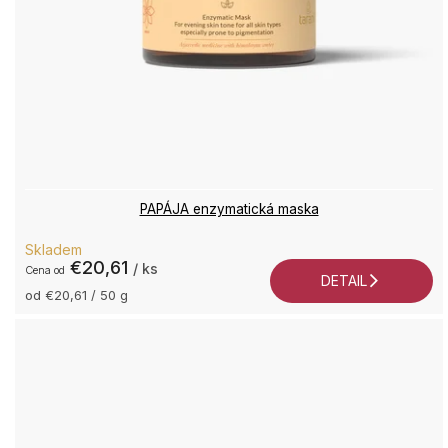
PAPÁJA enzymatická maska
Priemerné
Skladem
hodnotenie
€20,61
/ ks
od
produktu
DETAIL
je
Jednotková
od €20,61 / 50 g
cena:
5,0
z
5
hviezdičiek.