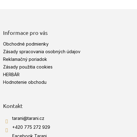
v
Z
l
á
á
d
p
a
ä
Informace pro vás
c
t
i
Obchodné podmienky
i
e
e
Zásady spracovania osobných údajov
p
r
Reklamačný poriadok
v
Zásady použitia cookies
k
HERBÁR
y
v
Hodnotenie obchodu
ý
p
i
s
Kontakt
u
tarani
@
tarani.cz
+420 775 272 929
Facebook Tarani