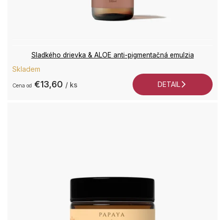
+4
7
2
Sladkého drievka & ALOE anti-pigmentačná emulzia
9
Skladem
Po
€13,60
DETAIL
/ ks
od
P
9:0
17