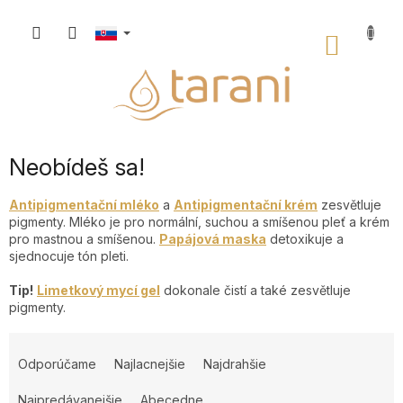
Prejsť
na
NÁKU
obsah
KOŠÍK
Neobídeš sa!
Antipigmentační mléko
a
Antipigmentační krém
zesvětluje
pigmenty. Mléko je pro normální, suchou a smíšenou pleť a krém
pro mastnou a smíšenou.
Papájová maska
detoxikuje a
sjednocuje tón pleti.
Tip!
Limetkový mycí gel
dokonale čistí a také zesvětluje
pigmenty.
R
a
Odporúčame
Najlacnejšie
Najdrahšie
d
e
Najpredávanejšie
Abecedne