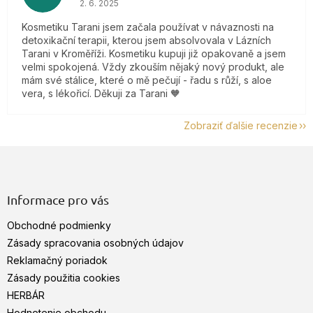
2. 6. 2025
Kosmetiku Tarani jsem začala používat v návaznosti na
detoxikační terapii, kterou jsem absolvovala v Lázních
Tarani v Kroměříži. Kosmetiku kupuji již opakovaně a jsem
velmi spokojená. Vždy zkouším nějaký nový produkt, ale
mám své stálice, které o mě pečují - řadu s růží, s aloe
vera, s lékořicí. Děkuji za Tarani 🧡
Zobraziť ďalšie recenzie
Z
á
p
ä
Informace pro vás
t
Obchodné podmienky
i
e
Zásady spracovania osobných údajov
Reklamačný poriadok
Zásady použitia cookies
HERBÁR
Hodnotenie obchodu