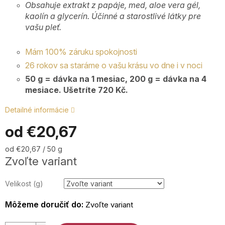
Obsahuje extrakt z papáje, med, aloe vera gél,
kaolín a glycerín. Účinné a starostlivé látky pre
vašu pleť.
+4
7
Mám 100% záruku spokojnosti
2
26 rokov sa staráme o vašu krásu vo dne i v noci
9
50 g = dávka na 1 mesiac, 200 g = dávka na 4
Po
mesiace. Ušetríte 720 Kč.
P
9:0
Detailné informácie
17
od
€20,67
Jednotková
od €20,67 / 50 g
cena:
Zvoľte variant
Velikost (g)
Môžeme doručiť do:
Zvoľte variant