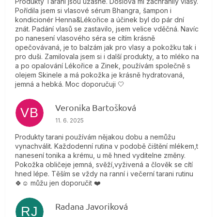
Produkty Tarani jsou úžasné. Doslova mi zachránily vlasy.
Pořídila jsem si vlasové sérum Bhangra, šampon i
kondicionér Henna&Lékořice a účinek byl do pár dní
znát. Padání vlasů se zastavilo, jsem velice vděčná. Navíc
po nanesení vlasového séra se cítím krásně
opečovávaná, je to balzám jak pro vlasy a pokožku tak i
pro duši. Zamilovala jsem si i další produkty, a to mléko na
a po opalování Lékořice a Zinek, používám společně s
olejem Skinele a má pokožka je krásně hydratovaná,
jemná a hebká. Moc doporučuji 🤍
Veronika Bartošková
VB
Hodnotenie obchodu je 5 z 5 hviezdičiek.
11. 6. 2025
Produkty tarani používám nějakou dobu a nemůžu
vynachválit. Každodenní rutina v podobě čištění mlékem,t
nanesení tonika a krému, u mě hned vyditelne změny.
Pokožka obličeje jemná, svěží,vyživená a člověk se cítí
hned lépe. Těším se vždy na ranní i večerní tarani rutinu
🍀☺️ můžu jen doporučit ❤️
Radana Javoriková
RJ
Hodnotenie obchodu je 5 z 5 hviezdičiek.