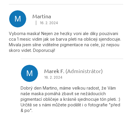
Výpis hodnotení
Martina
M
|
16. 2. 2024
Hodnotenie produktu je 5 z 5 hviezdičiek.
Vyborna maska! Nejen ze hezky voni ale diky pouzivani
cca 1 mesic vidim jak se barva pleti na obliceji sjendocuje.
Mivala jsem silne viditelne pigmentace na cele, jiz nejsou
skoro videt. Doporucuji!
Marek F.
(Administrátor)
M
16. 2. 2024
Dobrý den Martino, máme velkou radost, že Vám
naše maska pomáhá zbavit se nežádoucích
pigmentací obličeje a krásně sjednocuje tón pleti. :)
Určitě se s námi můžete podělit i o fotografie "před
& po".
Buďte prvý, kto napíše príspevok k tejto položke.