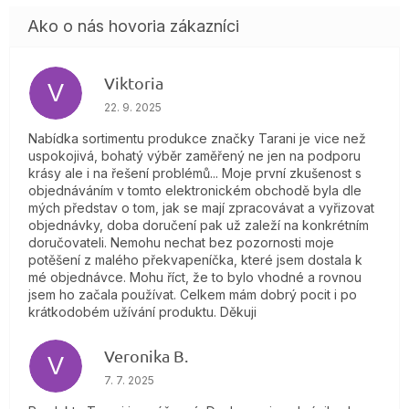
Viktoria
V
Hodnotenie obchodu je 4 z 5 hviezdičiek.
22. 9. 2025
Nabídka sortimentu produkce značky Tarani je vice než
uspokojivá, bohatý výběr zaměřený ne jen na podporu
krásy ale i na řešení problémů... Moje první zkušenost s
objednáváním v tomto elektronickém obchodě byla dle
mých představ o tom, jak se mají zpracovávat a vyřizovat
objednávky, doba doručení pak už zaleží na konkrétním
doručovateli. Nemohu nechat bez pozornosti moje
potěšení z malého překvapeníčka, které jsem dostala k
mé objednávce. Mohu říct, že to bylo vhodné a rovnou
jsem ho začala používat. Celkem mám dobrý pocit i po
krátkodobém užívání produktu. Děkuji
Veronika B.
V
Hodnotenie obchodu je 5 z 5 hviezdičiek.
7. 7. 2025