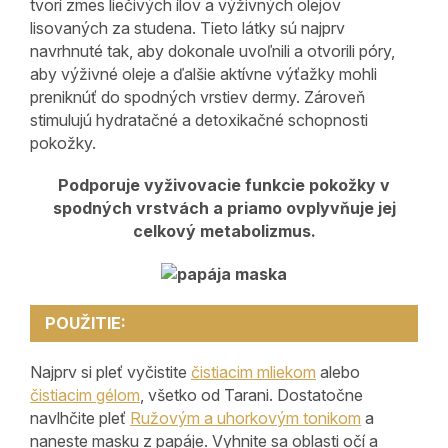
tvorí zmes liečivých ílov a výživných olejov
lisovaných za studena. Tieto látky sú najprv
navrhnuté tak, aby dokonale uvoľnili a otvorili póry,
aby výživné oleje a ďalšie aktívne výťažky mohli
preniknúť do spodných vrstiev dermy. Zároveň
stimulujú hydratačné a detoxikačné schopnosti
pokožky.
Podporuje vyživovacie funkcie pokožky v
spodných vrstvách a priamo ovplyvňuje jej
celkový metabolizmus.
POUŽITIE:
Najprv si pleť vyčistite
čistiacim mliekom
alebo
čistiacim gélom
, všetko od Tarani. Dostatočne
navlhčite pleť
Ružovým a uhorkovým tonikom
a
naneste masku z papáje. Vyhnite sa oblasti očí a