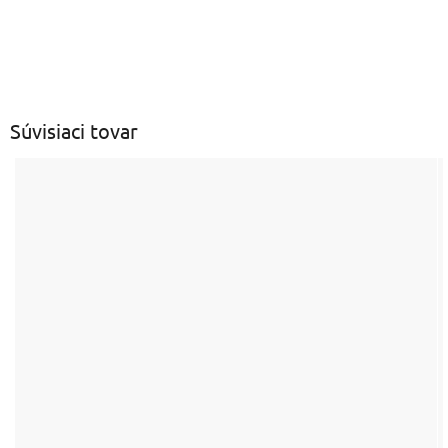
Len registrovaní používatelia môžu pridávať
príspevky. Prosím
prihláste sa
alebo sa
zaregistrujte
.
Súvisiaci tovar