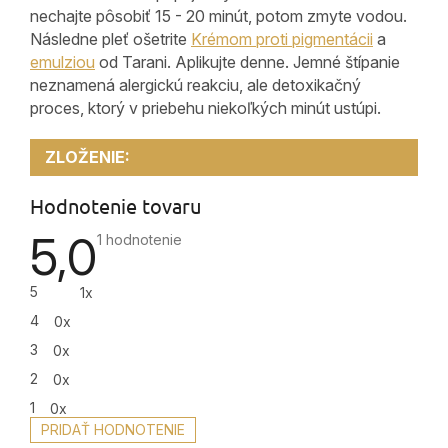
nechajte pôsobiť 15 - 20 minút, potom zmyte vodou.
Následne pleť ošetrite
Krémom proti pigmentácii
a
emulziou
od Tarani. Aplikujte denne. Jemné štípanie
neznamená alergickú reakciu, ale detoxikačný
proces, ktorý v priebehu niekoľkých minút ustúpi.
ZLOŽENIE:
Hodnotenie tovaru
5,0
Priemerné
1 hodnotenie
hodnotenie
produktu
je
5
1x
5,0
z
4
0x
5
hviezdičiek.
3
0x
2
0x
1
0x
PRIDAŤ HODNOTENIE