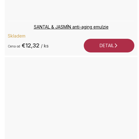
SANTAL & JASMÍN anti-aging emulzie
Skladem
€12,32
DETAIL
/ ks
od