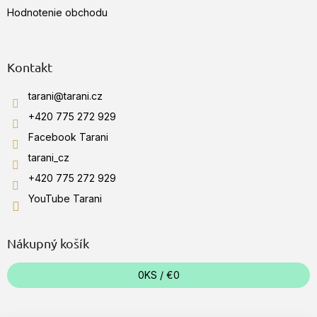
i
Hodnotenie obchodu
s
u
Kontakt
tarani
@
tarani.cz
+420 775 272 929
Facebook Tarani
tarani_cz
+420 775 272 929
YouTube Tarani
Nákupný košík
0
KS /
€0