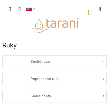
Prejsť
na
NÁKU
obsah
KOŠÍK
Ruky
Suché ruce
Popraskané ruce
Slabé nehty