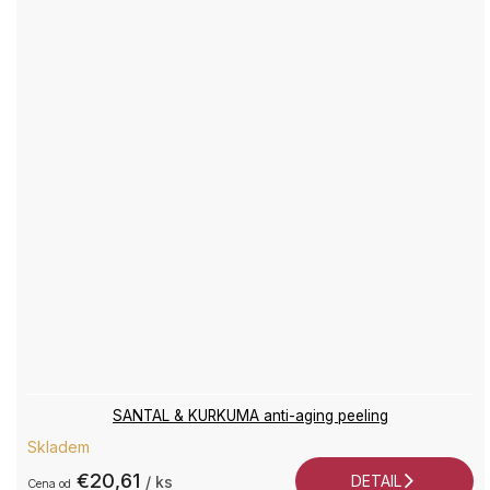
SANTAL & KURKUMA anti-aging peeling
Skladem
€20,61
DETAIL
/ ks
od