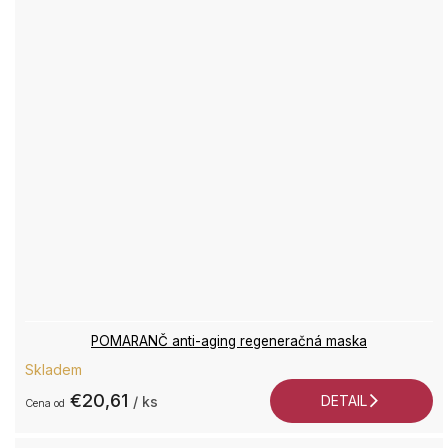
POMARANČ anti-aging regeneračná maska
Skladem
€20,61
DETAIL
/ ks
od