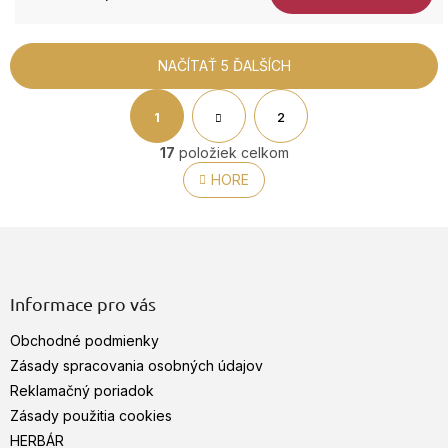
NAČÍTAŤ 5 ĎALŠÍCH
S
t
1
2
O
r
v
á
17
položiek celkom
n
l
HORE
k
á
o
d
v
a
a
Z
c
n
á
i
i
p
e
e
p
ä
Informace pro vás
r
t
v
Obchodné podmienky
i
k
e
Zásady spracovania osobných údajov
y
Reklamačný poriadok
v
ý
Zásady použitia cookies
p
HERBÁR