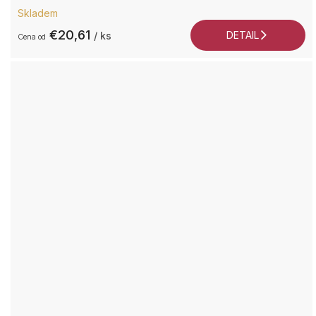
Skladem
€20,61
DETAIL
/ ks
od