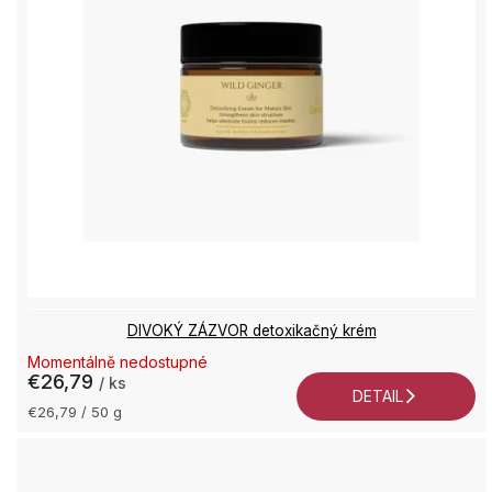
DIVOKÝ ZÁZVOR detoxikačný krém
Momentálně nedostupné
€26,79
/ ks
DETAIL
Jednotková
€26,79 / 50 g
cena: