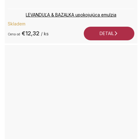
LEVANDUĽA & BAZALKA upokojujúca emulzia
Skladem
€12,32
DETAIL
/ ks
od