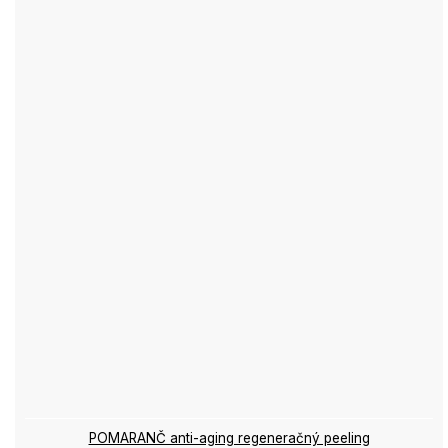
POMARANČ anti-aging regeneračný peeling