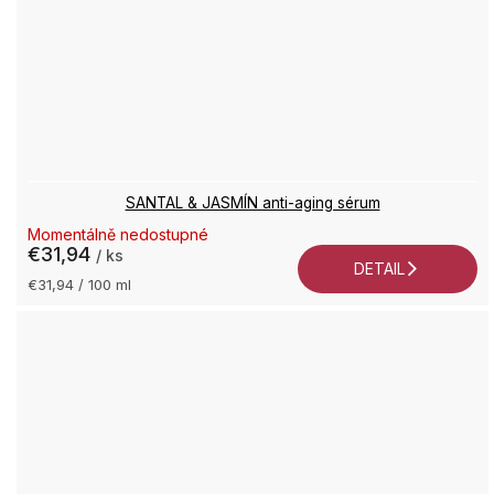
SANTAL & JASMÍN anti-aging sérum
Momentálně nedostupné
€31,94
/ ks
DETAIL
Jednotková
€31,94 / 100 ml
cena: