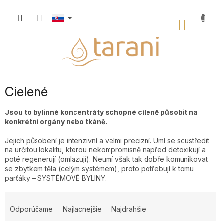
Prejsť
na
NÁKU
obsah
KOŠÍK
Cielené
Jsou to bylinné koncentráty schopné cíleně působit na
konkrétní orgány nebo tkáně.
Jejich působení je intenzivní a velmi precizní. Umí se soustředit
na určitou lokalitu, kterou nekompromisně napřed detoxikují a
poté regenerují (omlazují). Neumí však tak dobře komunikovat
se zbytkem těla (celým systémem), proto potřebují k tomu
parťáky – SYSTÉMOVÉ BYLINY.
R
a
Odporúčame
Najlacnejšie
Najdrahšie
d