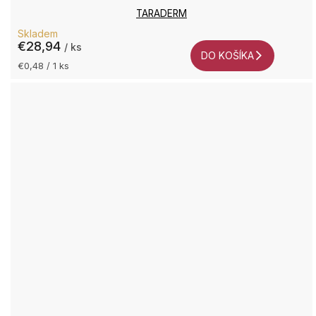
TARADERM
Skladem
€28,94
/ ks
DO KOŠÍKA
Jednotková
€0,48 / 1 ks
cena: