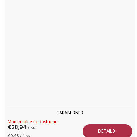
TARABURNER
Momentálně nedostupné
€28,94
/ ks
DETAIL
Jednotková
€0,48 / 1 ks