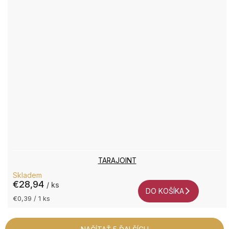
TARAJOINT
Skladem
€28,94
/ ks
DO KOŠÍKA
Jednotková
€0,39 / 1 ks
cena: