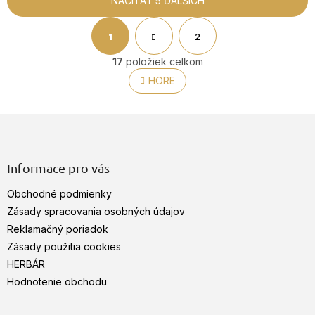
NAČÍTAŤ 5 ĎALŠÍCH
S
t
1
2
O
r
v
á
17
položiek celkom
n
l
HORE
k
á
o
d
v
a
a
Z
c
n
á
i
i
p
e
e
p
ä
Informace pro vás
r
t
v
Obchodné podmienky
i
k
e
Zásady spracovania osobných údajov
y
Reklamačný poriadok
v
ý
Zásady použitia cookies
p
HERBÁR
i
Hodnotenie obchodu
s
u