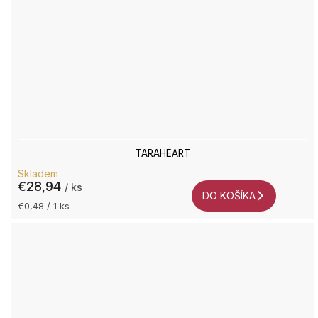
TARAHEART
Skladem
€28,94
/ ks
DO KOŠÍKA
Jednotková
€0,48 / 1 ks
cena: