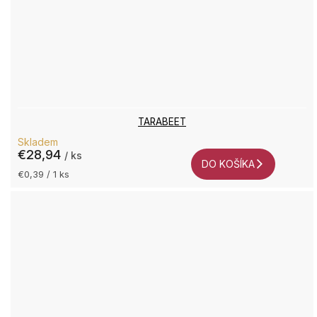
TARABEET
Skladem
€28,94
/ ks
DO KOŠÍKA
Jednotková
€0,39 / 1 ks
cena: