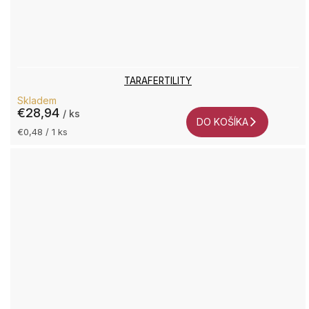
TARAFERTILITY
Skladem
€28,94
/ ks
DO KOŠÍKA
Jednotková
€0,48 / 1 ks
cena: