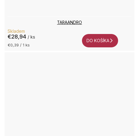
TARAANDRO
Skladem
€28,94
/ ks
DO KOŠÍKA
Jednotková
€0,39 / 1 ks
cena: