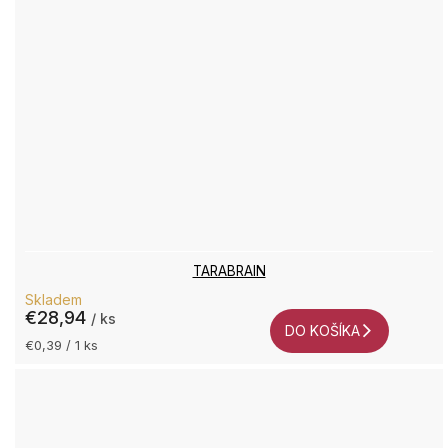
TARABRAIN
Skladem
€28,94
/ ks
DO KOŠÍKA
Jednotková
€0,39 / 1 ks
cena: