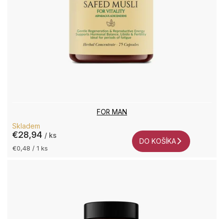
FOR MAN
Skladem
€28,94
/ ks
DO KOŠÍKA
Jednotková
€0,48 / 1 ks
cena: