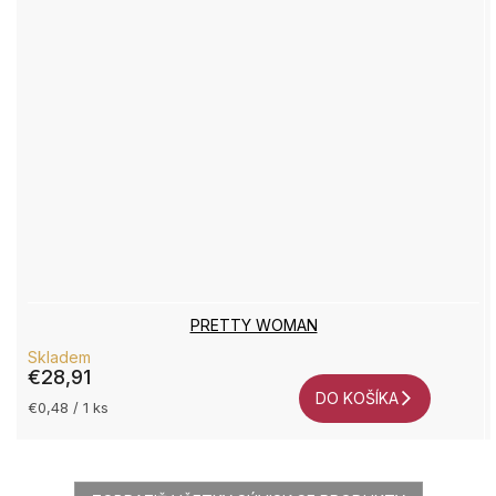
PRETTY WOMAN
Skladem
€28,91
DO KOŠÍKA
Jednotková
€0,48 / 1 ks
cena: