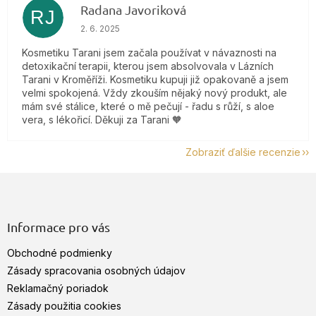
Radana Javoriková
RJ
Hodnotenie obchodu je 5 z 5 hviezdičiek.
2. 6. 2025
Kosmetiku Tarani jsem začala používat v návaznosti na
detoxikační terapii, kterou jsem absolvovala v Lázních
Tarani v Kroměříži. Kosmetiku kupuji již opakovaně a jsem
velmi spokojená. Vždy zkouším nějaký nový produkt, ale
mám své stálice, které o mě pečují - řadu s růží, s aloe
vera, s lékořicí. Děkuji za Tarani 🧡
Zobraziť ďalšie recenzie
Z
á
p
ä
Informace pro vás
t
Obchodné podmienky
i
e
Zásady spracovania osobných údajov
Reklamačný poriadok
Zásady použitia cookies