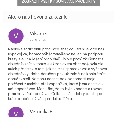
ZOBRAZIŤ VŠETKY SÚVISIACE PRODUKTY
Viktoria
V
Hodnotenie obchodu je 4 z 5 hviezdičiek.
22. 9. 2025
Nabídka sortimentu produkce značky Tarani je vice než
uspokojivá, bohatý výběr zaměřený ne jen na podporu
krásy ale i na řešení problémů... Moje první zkušenost s
objednáváním v tomto elektronickém obchodě byla dle
mých představ o tom, jak se mají zpracovávat a vyřizovat
objednávky, doba doručení pak už zaleží na konkrétním
doručovateli. Nemohu nechat bez pozornosti moje
potěšení z malého překvapeníčka, které jsem dostala k
mé objednávce. Mohu říct, že to bylo vhodné a rovnou
jsem ho začala používat. Celkem mám dobrý pocit i po
krátkodobém užívání produktu. Děkuji
Veronika B.
V
Hodnotenie obchodu je 5 z 5 hviezdičiek.