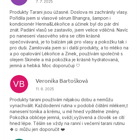
7. 7. 2025
Produkty Tarani jsou úžasné. Doslova mi zachránily vlasy.
Pořídila jsem si vlasové sérum Bhangra, šampon i
kondicionér Henna&Lékořice a účinek byl do pár dní
znát. Padání vlasů se zastavilo, jsem velice vděčná. Navíc
po nanesení vlasového séra se cítím krásně
opečovávaná, je to balzám jak pro vlasy a pokožku tak i
pro duši. Zamilovala jsem si i další produkty, a to mléko na
a po opalování Lékořice a Zinek, používám společně s
olejem Skinele a má pokožka je krásně hydratovaná,
jemná a hebká. Moc doporučuji 🤍
Veronika Bartošková
VB
Hodnotenie obchodu je 5 z 5 hviezdičiek.
11. 6. 2025
Produkty tarani používám nějakou dobu a nemůžu
vynachválit. Každodenní rutina v podobě čištění mlékem,t
nanesení tonika a krému, u mě hned vyditelne změny.
Pokožka obličeje jemná, svěží,vyživená a člověk se cítí
hned lépe. Těším se vždy na ranní i večerní tarani rutinu
🍀☺️ můžu jen doporučit ❤️