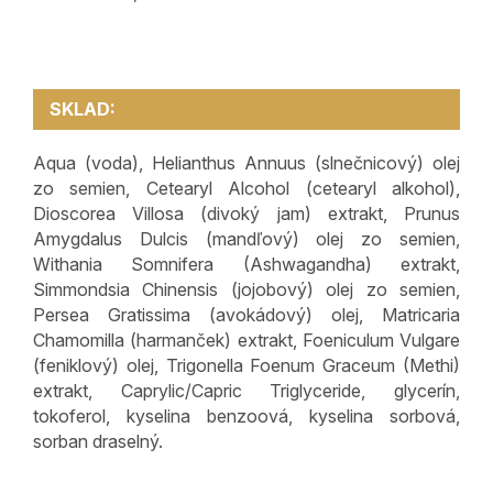
SKLAD:
Aqua (voda), Helianthus Annuus (slnečnicový) olej
zo semien, Cetearyl Alcohol (cetearyl alkohol),
Dioscorea Villosa (divoký jam) extrakt, Prunus
Amygdalus Dulcis (mandľový) olej zo semien,
Withania Somnifera (Ashwagandha) extrakt,
Simmondsia Chinensis (jojobový) olej zo semien,
Persea Gratissima (avokádový) olej, Matricaria
Chamomilla (harmanček) extrakt, Foeniculum Vulgare
(feniklový) olej, Trigonella Foenum Graceum (Methi)
extrakt, Caprylic/Capric Triglyceride, glycerín,
tokoferol, kyselina benzoová, kyselina sorbová,
sorban draselný.