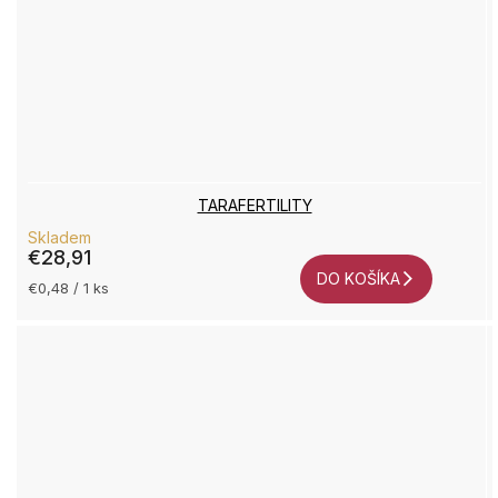
TARAFERTILITY
Skladem
€28,91
DO KOŠÍKA
Jednotková
€0,48 / 1 ks
cena: