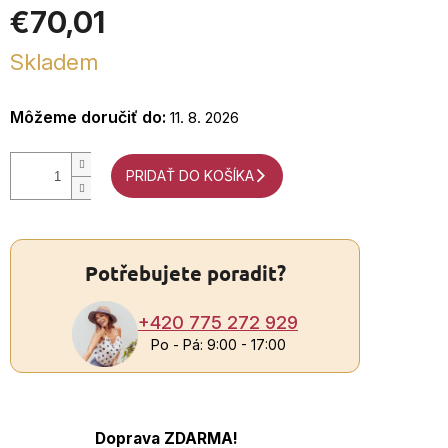
€70,01
Jednotková
Skladem
+4
cena:
7
2
Môžeme doručiť do:
11. 8. 2026
9
Po
PRIDAŤ DO KOŠÍKA
P
9:0
17
Potřebujete poradit?
+420 775 272 929
Po - Pá: 9:00 - 17:00
Doprava ZDARMA!