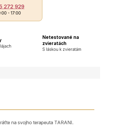
5 272 929
9:00 - 17:00
Netestované na
y
zvieratách
lájach
S láskou k zvieratám
bráťte na svojho terapeuta TARANI.