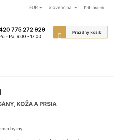
EUR
Slovenčina
Prihlásenie
420 775 272 929
Nákupný
Prázdny košík
Po - Pá: 9:00 - 17:00
košík
N
NY, KOŽA A PRSIA
orma byliny