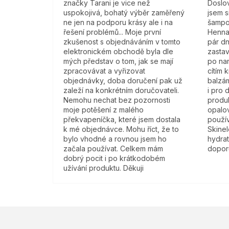
značky Tarani je vice než
Doslov
uspokojivá, bohatý výběr zaměřený
jsem s
ne jen na podporu krásy ale i na
šampo
řešení problémů... Moje první
Henna
zkušenost s objednáváním v tomto
pár dn
elektronickém obchodě byla dle
zastav
mých představ o tom, jak se mají
po na
zpracovávat a vyřizovat
cítím 
objednávky, doba doručení pak už
balzám
zaleží na konkrétním doručovateli.
i pro 
Nemohu nechat bez pozornosti
produk
moje potěšení z malého
opalov
překvapeníčka, které jsem dostala
použí
k mé objednávce. Mohu říct, že to
Skine
bylo vhodné a rovnou jsem ho
hydra
začala používat. Celkem mám
doporu
dobrý pocit i po krátkodobém
užívání produktu. Děkuji
Z
á