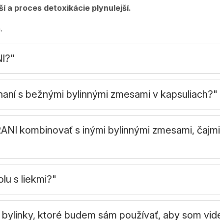
í a proces detoxikácie plynulejší.
.
NI?"
naní s bežnými bylinnými zmesami v kapsuliach?"
ANI kombinovať s inými bylinnými zmesami, čajm
lu s liekmi?"
bylinky, ktoré budem sám používať, aby som vide