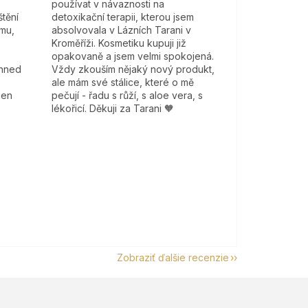
používat v návaznosti na
tění
detoxikační terapii, kterou jsem
mu,
absolvovala v Lázních Tarani v
Kroměříži. Kosmetiku kupuji již
opakovaně a jsem velmi spokojená.
 hned
Vždy zkouším nějaký nový produkt,
ale mám své stálice, které o mě
jen
pečují - řadu s růží, s aloe vera, s
lékořicí. Děkuji za Tarani 🧡
Zobraziť ďalšie recenzie