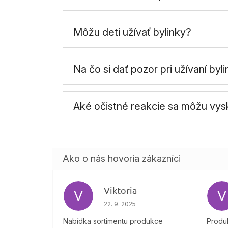
Môžu deti užívať bylinky?
Na čo si dať pozor pri užívaní by
Aké očistné reakcie sa môžu vysk
Viktoria
V
V
Hodnotenie obchodu je 4 z 5 hviezdi
22. 9. 2025
Nabídka sortimentu produkce
Produk