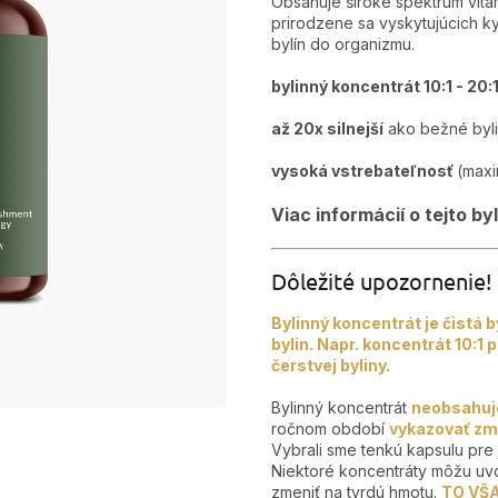
Obsahuje široké spektrum vita
prirodzene sa vyskytujúcich ky
bylín do organizmu.
bylinný koncentrát 10:1 - 20:
až 20x silnejší
ako bežné byl
vysoká vstrebateľnosť
(maxi
Viac informácií o tejto b
Dôležité upozornenie!
Bylinný koncentrát je čistá b
bylin. Napr. koncentrát 10:1
čerstvej byliny.
Bylinný koncentrát
neobsahuje
ročnom období
vykazovať zme
Vybrali sme tenkú kapsulu pre 
Niektoré koncentráty môžu uvo
zmeniť na tvrdú hmotu.
TO VŠ