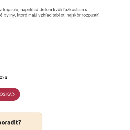
z kapsule, napríklad deťom kvôli ťažkostiam s
é byliny, ktoré majú vzhľad tabliet, najskôr rozpustiť
2026
OŠÍKA
poradit?