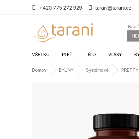
Prejsť
+420 775 272 929
tarani@tarani.cz
na
obsah
HĽ
VŠETKO
PLEŤ
TĚLO
VLASY
B
Domov
BYLINY
Systémové
PRETT