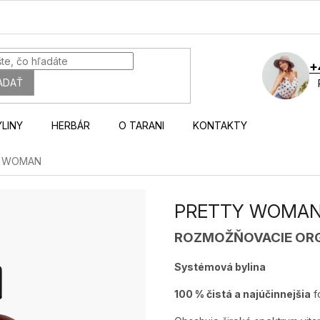
+
ADAŤ
YLINY
HERBÁR
O TARANI
KONTAKTY
Y WOMAN
PRETTY WOMA
ROZMOŽŇOVACIE ORGÁ
Systémová bylina
100 % čistá a najúčinnejšia
f