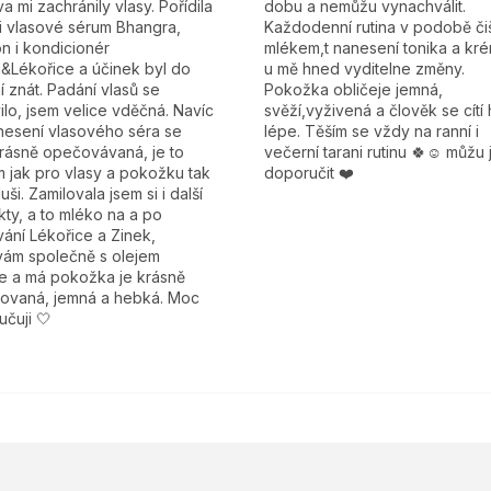
a mi zachránily vlasy. Pořídila
dobu a nemůžu vynachválit.
i vlasové sérum Bhangra,
Každodenní rutina v podobě čiš
n i kondicionér
mlékem,t nanesení tonika a kré
&Lékořice a účinek byl do
u mě hned vyditelne změny.
í znát. Padání vlasů se
Pokožka obličeje jemná,
ilo, jsem velice vděčná. Navíc
svěží,vyživená a člověk se cítí
nesení vlasového séra se
lépe. Těším se vždy na ranní i
krásně opečovávaná, je to
večerní tarani rutinu 🍀☺️ můžu 
 jak pro vlasy a pokožku tak
doporučit ❤️
duši. Zamilovala jsem si i další
ty, a to mléko na a po
ání Lékořice a Zinek,
vám společně s olejem
le a má pokožka je krásně
tovaná, jemná a hebká. Moc
čuji 🤍