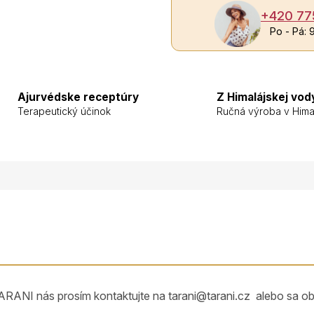
+420 77
Po - Pá: 
Ajurvédske receptúry
Z Himalájskej vod
Terapeutický účinok
Ručná výroba v Hima
ARANI nás prosím kontaktujte na tarani@tarani.cz alebo sa o