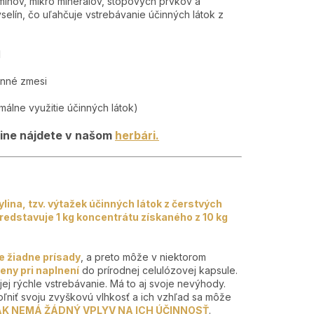
mínov, mikro minerálov, stopových prvkov a
selín, čo uľahčuje vstrebávanie účinných látok z
1
inné zmesi
málne využitie účinných látok)
yline nájdete v našom
herbári.
ylina, tzv. výtažek účinných látok z čerstvých
 predstavuje 1 kg koncentrátu získaného z 10 kg
 žiadne prísady
, a preto môže v niektorom
ny pri naplnení
do prírodnej celulózovej kapsule.
jej rýchle vstrebávanie. Má to aj svoje nevýhody.
ľniť svoju zvyškovú vlhkosť a ich vzhľad sa môže
AK NEMÁ ŽÁDNÝ VPLYV NA ICH ÚČINNOSŤ
.