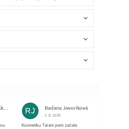
Veronika Bartošková
Radana Javoriková
RJ
 je 5 z 5 hviezdičiek.
Hodnotenie obchodu je 5 z 5 hviezdičiek.
2. 6. 2025
kou
Kosmetiku Tarani jsem začala