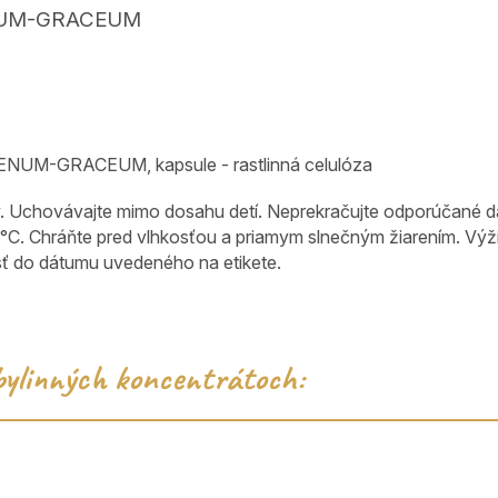
NUM-GRACEUM
FOENUM-GRACEUM
, kapsule - rastlinná celulóza
 Uchovávajte mimo dosahu detí. Neprekračujte odporúčané dáv
5 °C. Chráňte pred vlhkosťou a priamym slnečným žiarením. Vý
vosť do dátumu uvedeného na etikete.
 bylinných koncentrátoch: