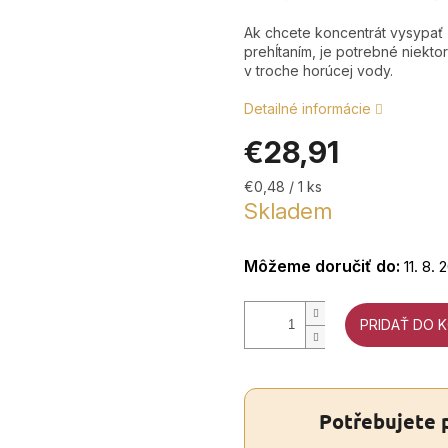
Ak chcete koncentrát vysypať 
prehĺtaním, je potrebné niektor
v troche horúcej vody.
Detailné informácie
€28,91
Jednotková
€0,48 / 1 ks
cena:
Skladem
Môžeme doručiť do:
11. 8. 
PRIDAŤ DO K
Potřebujete 