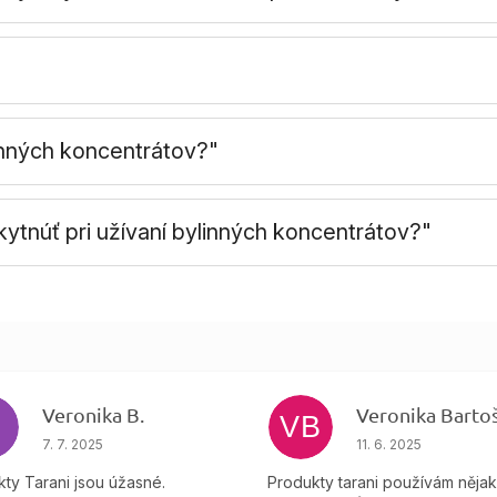
linných koncentrátov?"
ytnúť pri užívaní bylinných koncentrátov?"
Veronika B.
VB
čiek.
Hodnotenie obchodu je 5 z 5 hviezdičiek.
Hodnotenie obchodu
7. 7. 2025
11. 6. 2025
ty Tarani jsou úžasné.
Produkty tarani používám něja