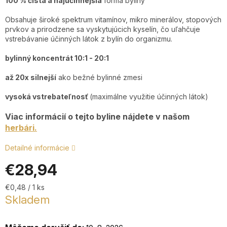
100 % čistá a najúčinnejšia
forma byliny
Obsahuje široké spektrum vitamínov, mikro minerálov, stopových
prvkov a prirodzene sa vyskytujúcich kyselín, čo uľahčuje
+4
vstrebávanie účinných látok z bylín do organizmu.
7
2
bylinný koncentrát 10:1 - 20:1
9
až 20x silnejší
ako bežné bylinné zmesi
Po
P
vysoká vstrebateľnosť
(maximálne využitie účinných látok)
9:0
17
Viac informácií o tejto byline nájdete v našom
herbári.
Detailné informácie
€28,94
Jednotková
€0,48 / 1 ks
cena:
Skladem