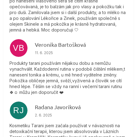
po nanesení vlasového séra se cítím krásně
opečovávaná, je to balzám jak pro vlasy a pokožku tak i
pro duši. Zamilovala jsem si i další produkty, a to mléko na
a po opalování Lékořice a Zinek, používám společně s
olejem Skinele a má pokožka je krásně hydratovaná,
jemná a hebká. Moc doporučuji 🤍
Veronika Bartošková
VB
Hodnotenie obchodu je 5 z 5 hviezdičiek.
11. 6. 2025
Produkty tarani používám nějakou dobu a nemůžu
vynachválit. Každodenní rutina v podobě čištění mlékem,t
nanesení tonika a krému, u mě hned vyditelne změny.
Pokožka obličeje jemná, svěží,vyživená a člověk se cítí
hned lépe. Těším se vždy na ranní i večerní tarani rutinu
🍀☺️ můžu jen doporučit ❤️
Radana Javoriková
RJ
Hodnotenie obchodu je 5 z 5 hviezdičiek.
2. 6. 2025
Kosmetiku Tarani jsem začala používat v návaznosti na
detoxikační terapii, kterou jsem absolvovala v Lázních