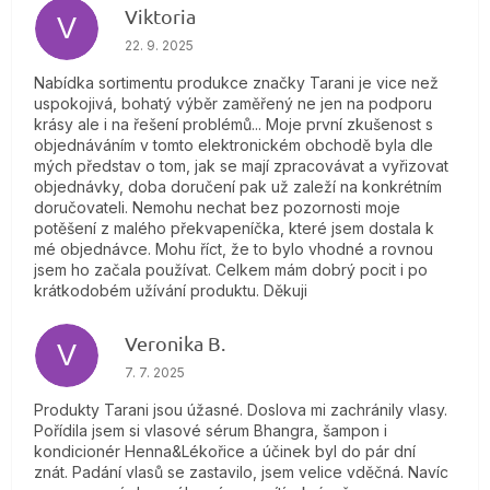
Viktoria
V
Hodnotenie obchodu je 4 z 5 hviezdičiek.
22. 9. 2025
Nabídka sortimentu produkce značky Tarani je vice než
uspokojivá, bohatý výběr zaměřený ne jen na podporu
krásy ale i na řešení problémů... Moje první zkušenost s
objednáváním v tomto elektronickém obchodě byla dle
mých představ o tom, jak se mají zpracovávat a vyřizovat
objednávky, doba doručení pak už zaleží na konkrétním
doručovateli. Nemohu nechat bez pozornosti moje
potěšení z malého překvapeníčka, které jsem dostala k
mé objednávce. Mohu říct, že to bylo vhodné a rovnou
jsem ho začala používat. Celkem mám dobrý pocit i po
krátkodobém užívání produktu. Děkuji
Veronika B.
V
Hodnotenie obchodu je 5 z 5 hviezdičiek.
7. 7. 2025
Produkty Tarani jsou úžasné. Doslova mi zachránily vlasy.
Pořídila jsem si vlasové sérum Bhangra, šampon i
kondicionér Henna&Lékořice a účinek byl do pár dní
znát. Padání vlasů se zastavilo, jsem velice vděčná. Navíc