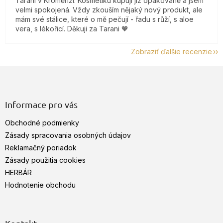
Tarani v Kroměříži. Kosmetiku kupuji již opakovaně a jsem
velmi spokojená. Vždy zkouším nějaký nový produkt, ale
mám své stálice, které o mě pečují - řadu s růží, s aloe
vera, s lékořicí. Děkuji za Tarani 🧡
Zobraziť ďalšie recenzie
Z
á
p
ä
Informace pro vás
t
Obchodné podmienky
i
e
Zásady spracovania osobných údajov
Reklamačný poriadok
Zásady použitia cookies
HERBÁR
Hodnotenie obchodu