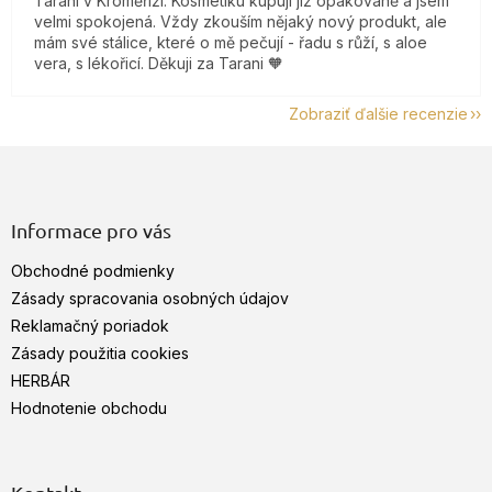
Tarani v Kroměříži. Kosmetiku kupuji již opakovaně a jsem
velmi spokojená. Vždy zkouším nějaký nový produkt, ale
mám své stálice, které o mě pečují - řadu s růží, s aloe
vera, s lékořicí. Děkuji za Tarani 🧡
Zobraziť ďalšie recenzie
Z
á
p
ä
Informace pro vás
t
Obchodné podmienky
i
e
Zásady spracovania osobných údajov
Reklamačný poriadok
Zásady použitia cookies
HERBÁR
Hodnotenie obchodu