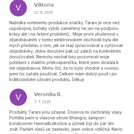
Viktoria
V
Hodnotenie obchodu je 4 z 5 hviezdičiek.
22. 9. 2025
Nabídka sortimentu produkce značky Tarani je vice než
uspokojivá, bohatý výběr zaměřený ne jen na podporu
krásy ale i na řešení problémů... Moje první zkušenost s
objednáváním v tomto elektronickém obchodě byla dle
mých představ o tom, jak se mají zpracovávat a vyřizovat
objednávky, doba doručení pak už zaleží na konkrétním
doručovateli. Nemohu nechat bez pozornosti moje
potěšení z malého překvapeníčka, které jsem dostala k
mé objednávce. Mohu říct, že to bylo vhodné a rovnou
jsem ho začala používat. Celkem mám dobrý pocit i po
krátkodobém užívání produktu. Děkuji
Veronika B.
V
Hodnotenie obchodu je 5 z 5 hviezdičiek.
7. 7. 2025
Produkty Tarani jsou úžasné. Doslova mi zachránily vlasy.
Pořídila jsem si vlasové sérum Bhangra, šampon i
kondicionér Henna&Lékořice a účinek byl do pár dní
znát. Padání vlasů se zastavilo, jsem velice vděčná. Navíc