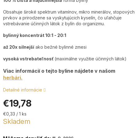
100 % čistá a najúčinnejšia
forma byliny
Obsahuje široké spektrum vitamínov, mikro minerálov, stopových
prvkov a prirodzene sa vyskytujúcich kyselín, čo uľahčuje
+4
vstrebávanie účinných látok z bylín do organizmu.
7
2
bylinný koncentrát 10:1 - 20:1
9
až 20x silnejší
ako bežné bylinné zmesi
Po
P
vysoká vstrebateľnosť
(maximálne využitie účinných látok)
9:0
17
Viac informácií o tejto byline nájdete v našom
herbári.
Detailné informácie
€19,78
Jednotková
€0,33 / 1 ks
cena:
Skladem