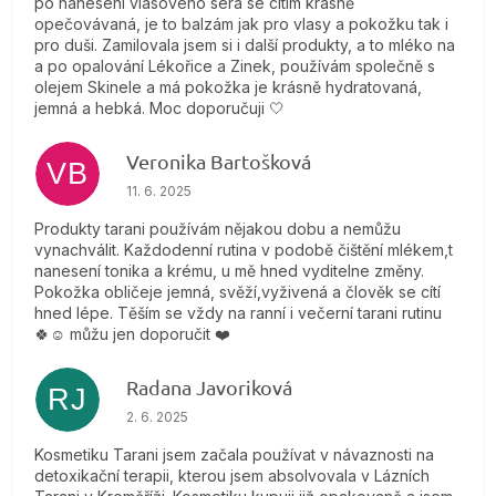
po nanesení vlasového séra se cítím krásně
opečovávaná, je to balzám jak pro vlasy a pokožku tak i
pro duši. Zamilovala jsem si i další produkty, a to mléko na
a po opalování Lékořice a Zinek, používám společně s
olejem Skinele a má pokožka je krásně hydratovaná,
jemná a hebká. Moc doporučuji 🤍
Veronika Bartošková
VB
Hodnotenie obchodu je 5 z 5 hviezdičiek.
11. 6. 2025
Produkty tarani používám nějakou dobu a nemůžu
vynachválit. Každodenní rutina v podobě čištění mlékem,t
nanesení tonika a krému, u mě hned vyditelne změny.
Pokožka obličeje jemná, svěží,vyživená a člověk se cítí
hned lépe. Těším se vždy na ranní i večerní tarani rutinu
🍀☺️ můžu jen doporučit ❤️
Radana Javoriková
RJ
Hodnotenie obchodu je 5 z 5 hviezdičiek.
2. 6. 2025
Kosmetiku Tarani jsem začala používat v návaznosti na
detoxikační terapii, kterou jsem absolvovala v Lázních