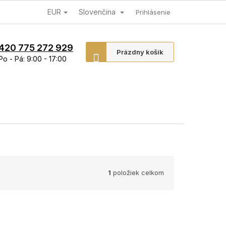
EUR
Slovenčina
Prihlásenie
420 775 272 929
Nákupný
Prázdny košík
Po - Pá: 9:00 - 17:00
košík
1
položiek celkom