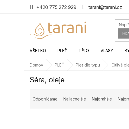
Prejsť
+420 775 272 929
tarani@tarani.cz
na
obsah
HĽ
VŠETKO
PLEŤ
TĚLO
VLASY
B
Domov
PLEŤ
Pleť dle typu
Citlivá pl
Séra, oleje
R
a
Odporúčame
Najlacnejšie
Najdrahšie
Najpr
d
e
n
i