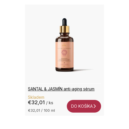
SANTAL & JASMÍN anti-aging sérum
Skladem
€32,01
/ ks
DO KOŠÍKA
Jednotková
€32,01 / 100 ml
cena:
O