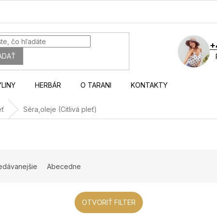
+
ADAŤ
YLINY
HERBÁR
O TARANI
KONTAKTY
eť
Séra,oleje (Citlivá pleť)
edávanejšie
Abecedne
OTVORIŤ FILTER