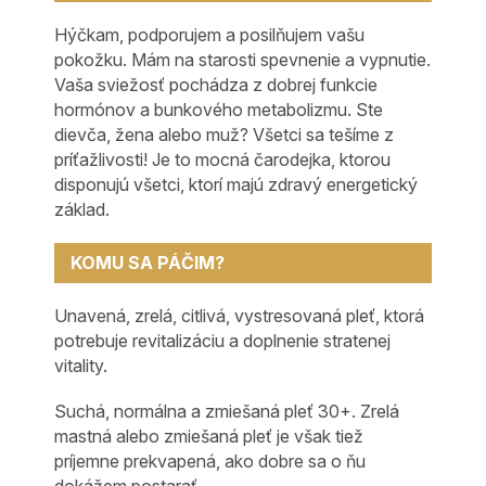
Hýčkam, podporujem a posilňujem vašu
pokožku. Mám na starosti spevnenie a vypnutie.
Vaša sviežosť pochádza z dobrej funkcie
hormónov a bunkového metabolizmu. Ste
dievča, žena alebo muž? Všetci sa tešíme z
príťažlivosti! Je to mocná čarodejka, ktorou
disponujú všetci, ktorí majú zdravý energetický
základ.
KOMU SA PÁČIM?
Unavená, zrelá, citlivá, vystresovaná pleť, ktorá
potrebuje revitalizáciu a doplnenie stratenej
vitality.
Suchá, normálna a zmiešaná pleť 30+. Zrelá
mastná alebo zmiešaná pleť je však tiež
príjemne prekvapená, ako dobre sa o ňu
dokážem postarať.