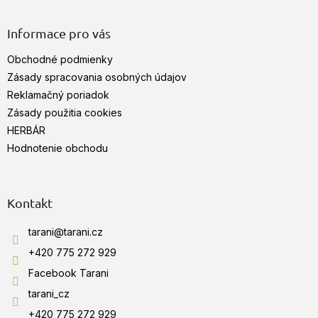
á
p
ä
Informace pro vás
t
Obchodné podmienky
i
e
Zásady spracovania osobných údajov
Reklamačný poriadok
Zásady použitia cookies
HERBÁR
Hodnotenie obchodu
Kontakt
tarani
@
tarani.cz
+420 775 272 929
Facebook Tarani
tarani_cz
+420 775 272 929