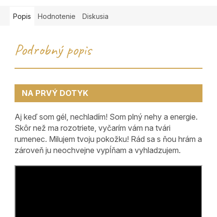
Popis
Hodnotenie
Diskusia
Podrobný popis
NA PRVÝ DOTYK
Aj keď som gél, nechladím! Som plný nehy a energie.
Skôr než ma rozotriete, vyčarím vám na tvári
rumenec. Milujem tvoju pokožku! Rád sa s ňou hrám a
zároveň ju neochvejne vypĺňam a vyhladzujem.