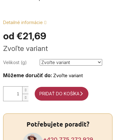
+4
Detailné informácie
7
od
€21,69
2
9
Jednotková
Zvoľte variant
Po
cena:
P
Velikost (g)
9:0
17
Môžeme doručiť do:
Zvoľte variant
PRIDAŤ DO KOŠÍKA
Potřebujete poradit?
+420 775 272 929