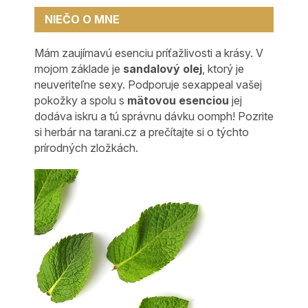
NIEČO O MNE
Mám zaujímavú esenciu príťažlivosti a krásy. V
mojom základe je
sandalový olej
, ktorý je
neuveriteľne sexy. Podporuje sexappeal vašej
pokožky a spolu s
mätovou esenciou
jej
dodáva iskru a tú správnu dávku oomph! Pozrite
si herbár na tarani.cz a prečítajte si o týchto
prírodných zložkách.