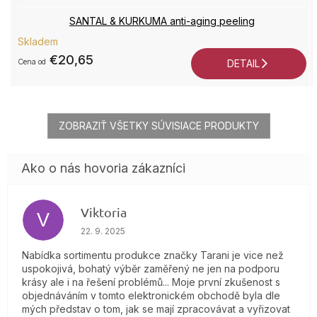
SANTAL & KURKUMA anti-aging peeling
Skladem
€20,65
od
DETAIL
ZOBRAZIŤ VŠETKY SÚVISIACE PRODUKTY
Viktoria
V
Hodnotenie obchodu je 4 z 5 hviezdičiek.
22. 9. 2025
Nabídka sortimentu produkce značky Tarani je vice než
uspokojivá, bohatý výběr zaměřený ne jen na podporu
krásy ale i na řešení problémů... Moje první zkušenost s
objednáváním v tomto elektronickém obchodě byla dle
mých představ o tom, jak se mají zpracovávat a vyřizovat