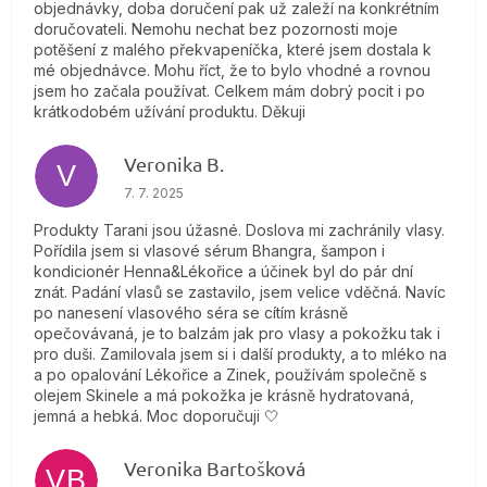
objednávky, doba doručení pak už zaleží na konkrétním
doručovateli. Nemohu nechat bez pozornosti moje
potěšení z malého překvapeníčka, které jsem dostala k
mé objednávce. Mohu říct, že to bylo vhodné a rovnou
jsem ho začala používat. Celkem mám dobrý pocit i po
krátkodobém užívání produktu. Děkuji
Veronika B.
V
Hodnotenie obchodu je 5 z 5 hviezdičiek.
7. 7. 2025
Produkty Tarani jsou úžasné. Doslova mi zachránily vlasy.
Pořídila jsem si vlasové sérum Bhangra, šampon i
kondicionér Henna&Lékořice a účinek byl do pár dní
znát. Padání vlasů se zastavilo, jsem velice vděčná. Navíc
po nanesení vlasového séra se cítím krásně
opečovávaná, je to balzám jak pro vlasy a pokožku tak i
pro duši. Zamilovala jsem si i další produkty, a to mléko na
a po opalování Lékořice a Zinek, používám společně s
olejem Skinele a má pokožka je krásně hydratovaná,
jemná a hebká. Moc doporučuji 🤍
Veronika Bartošková
VB