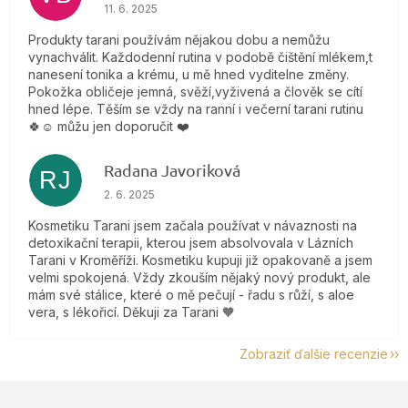
Hodnotenie obchodu je 5 z 5 hviezdičiek.
11. 6. 2025
Produkty tarani používám nějakou dobu a nemůžu
vynachválit. Každodenní rutina v podobě čištění mlékem,t
nanesení tonika a krému, u mě hned vyditelne změny.
Pokožka obličeje jemná, svěží,vyživená a člověk se cítí
hned lépe. Těším se vždy na ranní i večerní tarani rutinu
🍀☺️ můžu jen doporučit ❤️
Radana Javoriková
RJ
Hodnotenie obchodu je 5 z 5 hviezdičiek.
2. 6. 2025
Kosmetiku Tarani jsem začala používat v návaznosti na
detoxikační terapii, kterou jsem absolvovala v Lázních
Tarani v Kroměříži. Kosmetiku kupuji již opakovaně a jsem
velmi spokojená. Vždy zkouším nějaký nový produkt, ale
mám své stálice, které o mě pečují - řadu s růží, s aloe
vera, s lékořicí. Děkuji za Tarani 🧡
Zobraziť ďalšie recenzie
Z