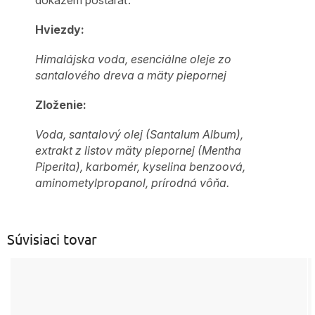
Hviezdy:
Himalájska voda, esenciálne oleje zo
santalového dreva a mäty piepornej
Zloženie:
Voda, santalový olej (Santalum Album),
extrakt z listov mäty piepornej (Mentha
Piperita), karbomér, kyselina benzoová,
aminometylpropanol, prírodná vôňa.
Súvisiaci tovar