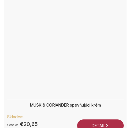
MUSK & CORIANDER spevňujúci krém
Priemerné
Skladem
hodnotenie
€20,65
produktu
od
DETAIL