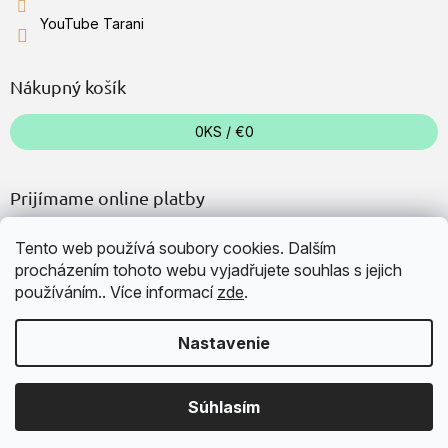
YouTube Tarani
Nákupný košík
0
KS /
€0
Prijímame online platby
Tento web používá soubory cookies. Dalším
procházením tohoto webu vyjadřujete souhlas s jejich
používáním.. Více informací
zde
.
Vytvoril Shoptet
Nastavenie
Copyright 2026
TARANI
. Všetky práva vyhradené.
Upraviť
Súhlasím
nastavenie cookies