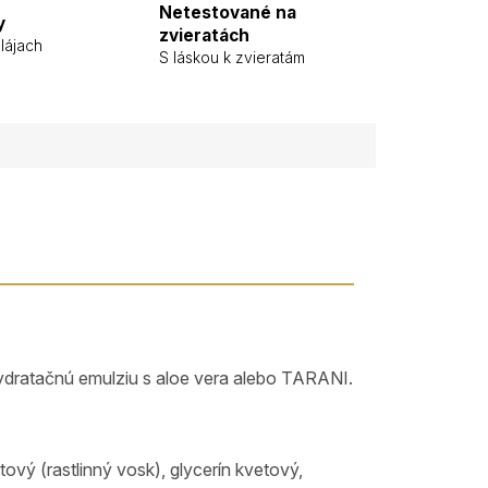
Netestované na
y
zvieratách
lájach
S láskou k zvieratám
hydratačnú emulziu s aloe vera alebo TARANI.
vý (rastlinný vosk), glycerín kvetový,