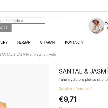
+
ADAŤ
YLINY
HERBÁR
O TARANI
KONTAKTY
SANTAL & JASMÍN anti-aging mydlo
SANTAL & JASMÍN
Tuhé mydlo pre pleť so sklonom
Detailné informácie
€9,71
Jednotková