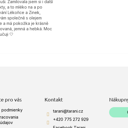
duši. Zamilovala jsem si i další
ty, a to mléko na a po
ání Lékořice a Zinek,
vám společně s olejem
le a má pokožka je krásně
tovaná, jemná a hebká. Moc
čuji 🤍
e pro vás
Kontakt
Nákupný
 podmienky
tarani
@
tarani.cz
racovania
+420 775 272 929
údajov
Facebook Tarani