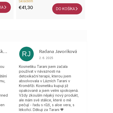
Skladem
hodnotenie
€41,30
KA
produktu
DO KOŠÍKA
je
5,0
z
5
hviezdičiek.
Veronika Bartošková
Radana Javoriková
RJ
 je 5 z 5 hviezdičiek.
Hodnotenie obchodu je 5 z 5 hviezdičiek.
2. 6. 2025
kou
Kosmetiku Tarani jsem začala
používat v návaznosti na
tění
detoxikační terapii, kterou jsem
mu,
absolvovala v Lázních Tarani v
Kroměříži. Kosmetiku kupuji již
opakovaně a jsem velmi spokojená.
 hned
Vždy zkouším nějaký nový produkt,
ale mám své stálice, které o mě
jen
pečují - řadu s růží, s aloe vera, s
lékořicí. Děkuji za Tarani 🧡