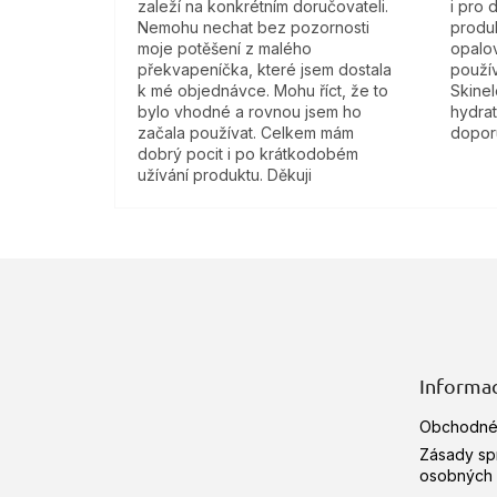
zaleží na konkrétním doručovateli.
i pro 
Nemohu nechat bez pozornosti
produk
moje potěšení z malého
opalov
překvapeníčka, které jsem dostala
použí
k mé objednávce. Mohu říct, že to
Skine
bylo vhodné a rovnou jsem ho
hydra
začala používat. Celkem mám
doporu
dobrý pocit i po krátkodobém
užívání produktu. Děkuji
Z
á
p
ä
t
Informac
i
e
Obchodné
Zásady sp
osobných 