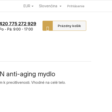
EUR
Slovenčina
Prihlásenie
420 775 272 929
Nákupný
Prázdny košík
Po - Pá: 9:00 - 17:00
košík
 anti-aging mydlo
 k precitlivenosti. Vhodné na celé telo.