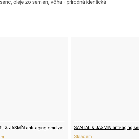
senc, oleje zo semien, vôňa - prírodná identická
L & JASMÍN anti-aging emulzie
SANTAL & JASMÍN anti-aging s
Skladem
em