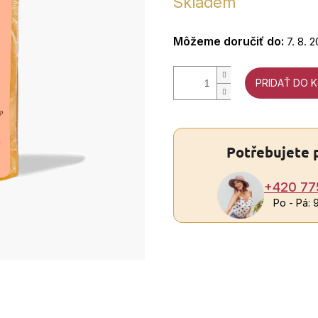
Skladem
cena:
Môžeme doručiť do:
7. 8. 
PRIDAŤ DO K
Potřebujete 
+420 77
Po - Pá: 