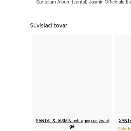
Santalum Album (santal) Jasmin Officinale Es
Súvisiaci tovar
SANTA
SANTAL & JASMÍN anti-aging umývací
gél
Sklad