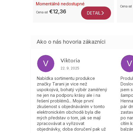
Momentálně nedostupné
od
€12,36
od
DETAIL
Viktoria
V
V
Hodnotenie obchodu je 4 z 5 hviezdi
22. 9. 2025
Nabídka sortimentu produkce
Produk
značky Tarani je vice než
Doslov
uspokojivá, bohatý výběr zaměřený
jsem s
ne jen na podporu krásy ale i na
šampo
řešení problémů... Moje první
Henna
zkušenost s objednáváním v tomto
pár dn
elektronickém obchodě byla dle
zastav
mých představ o tom, jak se mají
po na
zpracovávat a vyřizovat
cítím 
objednávky, doba doručení pak už
balzám