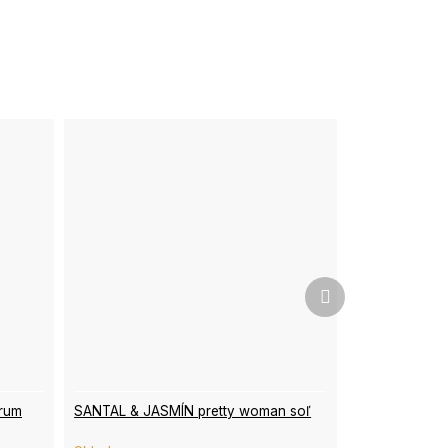
Ďalší
produkt
érum
SANTAL & JASMÍN pretty woman soľ
Priemerné