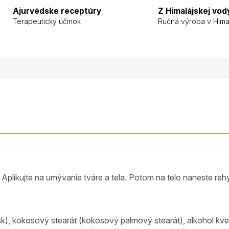
Ajurvédske receptúry
Z Himalájskej vod
Terapeutický účinok
Ručná výroba v Hima
Aplikujte na umývanie tváre a tela. Potom na telo naneste re
 kokosový stearát (kokosový palmový stearát), alkohol kveto