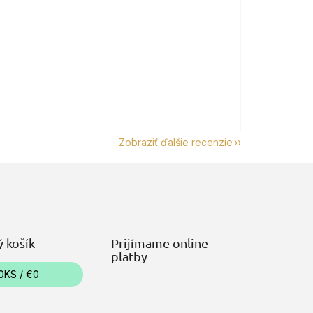
Zobraziť ďalšie recenzie
 košík
Prijímame online
platby
0
KS /
€0