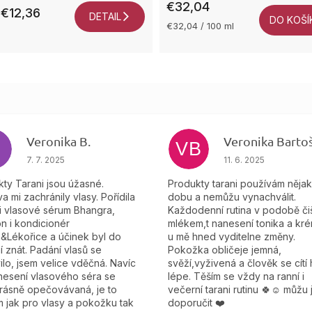
€32,04
€12,36
DETAIL
DO KOŠÍ
Jednotková
€32,04 / 100 ml
cena:
Veronika B.
VB
čiek.
Hodnotenie obchodu je 5 z 5 hviezdičiek.
Hodnotenie obchodu
7. 7. 2025
11. 6. 2025
ty Tarani jsou úžasné.
Produkty tarani používám něja
a mi zachránily vlasy. Pořídila
dobu a nemůžu vynachválit.
i vlasové sérum Bhangra,
Každodenní rutina v podobě čiš
n i kondicionér
mlékem,t nanesení tonika a kré
&Lékořice a účinek byl do
u mě hned vyditelne změny.
í znát. Padání vlasů se
Pokožka obličeje jemná,
ilo, jsem velice vděčná. Navíc
svěží,vyživená a člověk se cítí
nesení vlasového séra se
lépe. Těším se vždy na ranní i
krásně opečovávaná, je to
večerní tarani rutinu 🍀☺️ můžu 
 jak pro vlasy a pokožku tak
doporučit ❤️