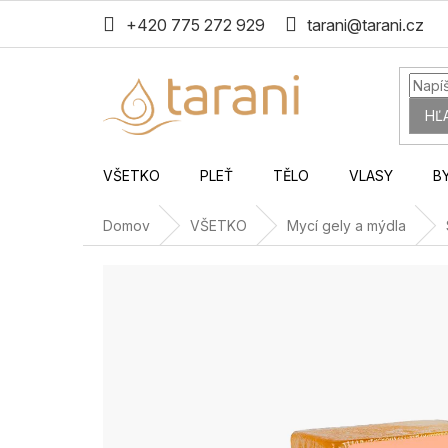
Prejsť
+420 775 272 929
tarani@tarani.cz
na
obsah
HĽ
VŠETKO
PLEŤ
TĚLO
VLASY
B
Domov
VŠETKO
Mycí gely a mýdla