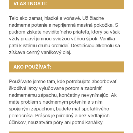
VLASTNOSTI:
Telo ako zamat, hladké a voňavé. Už žiadne
nadmerné potenie a nepríjemná mastná pokožka. S
púdrom získate neviditeľného priateľa, ktorý sa však
vždy prejaví jemnou sviežou vôňou šípok. Vanilka
patrí k istému druhu orchideí. Destiláciou alkoholu sa
získava cenný vanilkový olej.
AKO POUŽÍVAŤ:
Používajte jemne tam, kde potrebujete absorbovať
škodlivé látky vylučované potom a zabrániť
nadmernému zápachu, končatiny nevynímajúc. Ak
máte problém s nadmerným potením a s ním
spojeným zápachom, budete mať spoľahlivého
pomocníka. Prášok je prírodný a bez vedľajších
účinkov, neuzatvára póry ani potné kanáliky.