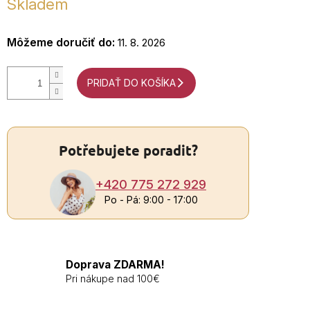
Skladem
cena:
Môžeme doručiť do:
11. 8. 2026
+4
7
2
PRIDAŤ DO KOŠÍKA
9
Po
P
9:0
Potřebujete poradit?
17
+420 775 272 929
Po - Pá: 9:00 - 17:00
Doprava ZDARMA!
Pri nákupe nad 100€