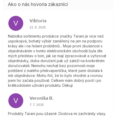
Viktoria
V
Hodnotenie obchodu je 4 z 5 hviezdičiek.
22. 9. 2025
Nabídka sortimentu produkce značky Tarani je vice než
uspokojivá, bohatý výběr zaměřený ne jen na podporu
krásy ale i na řešení problémů... Moje první zkušenost s
objednáváním v tomto elektronickém obchodě byla dle
mých představ o tom, jak se mají zpracovávat a vyřizovat
objednávky, doba doručení pak už zaleží na konkrétním
doručovateli. Nemohu nechat bez pozornosti moje
potěšení z malého překvapeníčka, které jsem dostala k
mé objednávce. Mohu říct, že to bylo vhodné a rovnou
jsem ho začala používat. Celkem mám dobrý pocit i po
krátkodobém užívání produktu. Děkuji
Veronika B.
V
Hodnotenie obchodu je 5 z 5 hviezdičiek.
7. 7. 2025
Produkty Tarani jsou úžasné. Doslova mi zachránily vlasy.