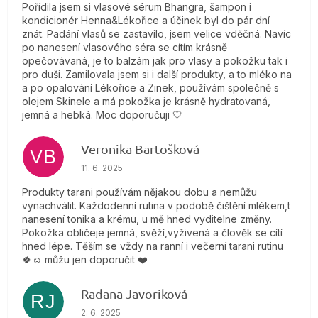
Pořídila jsem si vlasové sérum Bhangra, šampon i
kondicionér Henna&Lékořice a účinek byl do pár dní
znát. Padání vlasů se zastavilo, jsem velice vděčná. Navíc
po nanesení vlasového séra se cítím krásně
opečovávaná, je to balzám jak pro vlasy a pokožku tak i
pro duši. Zamilovala jsem si i další produkty, a to mléko na
a po opalování Lékořice a Zinek, používám společně s
olejem Skinele a má pokožka je krásně hydratovaná,
jemná a hebká. Moc doporučuji 🤍
Veronika Bartošková
VB
Hodnotenie obchodu je 5 z 5 hviezdičiek.
11. 6. 2025
Produkty tarani používám nějakou dobu a nemůžu
vynachválit. Každodenní rutina v podobě čištění mlékem,t
nanesení tonika a krému, u mě hned vyditelne změny.
Pokožka obličeje jemná, svěží,vyživená a člověk se cítí
hned lépe. Těším se vždy na ranní i večerní tarani rutinu
🍀☺️ můžu jen doporučit ❤️
Radana Javoriková
RJ
Hodnotenie obchodu je 5 z 5 hviezdičiek.
2. 6. 2025