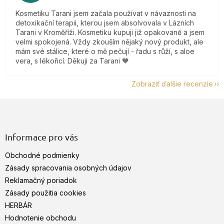
Kosmetiku Tarani jsem začala používat v návaznosti na
detoxikační terapii, kterou jsem absolvovala v Lázních
Tarani v Kroměříži. Kosmetiku kupuji již opakovaně a jsem
velmi spokojená. Vždy zkouším nějaký nový produkt, ale
mám své stálice, které o mě pečují - řadu s růží, s aloe
vera, s lékořicí. Děkuji za Tarani 🧡
Zobraziť ďalšie recenzie
Z
á
p
ä
Informace pro vás
t
Obchodné podmienky
i
e
Zásady spracovania osobných údajov
Reklamačný poriadok
Zásady použitia cookies
HERBÁR
Hodnotenie obchodu