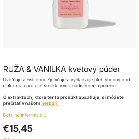
RUŽA & VANILKA kvetový púder
Uvoľňuje a čistí póry. Zjemňuje a vyhladzuje pleť, vhodný pod
make-up a pre pleť so sklonom k nadmernému poteniu.
O extraktoch, ktoré tento produkt obsahuje, si môžete
prečítať v našom
herbári.
Detailné informácie
€15,45
Jednotková