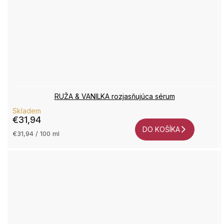
RUŽA & VANILKA rozjasňujúca sérum
Skladem
€31,94
DO KOŠÍKA
Jednotková
€31,94 / 100 ml
cena: