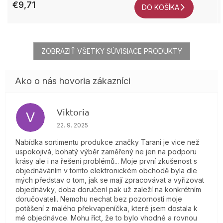
€9,71
DO KOŠÍKA
ZOBRAZIŤ VŠETKY SÚVISIACE PRODUKTY
Viktoria
V
Hodnotenie obchodu je 4 z 5 hviezdičiek.
22. 9. 2025
Nabídka sortimentu produkce značky Tarani je vice než
uspokojivá, bohatý výběr zaměřený ne jen na podporu
krásy ale i na řešení problémů... Moje první zkušenost s
objednáváním v tomto elektronickém obchodě byla dle
mých představ o tom, jak se mají zpracovávat a vyřizovat
objednávky, doba doručení pak už zaleží na konkrétním
doručovateli. Nemohu nechat bez pozornosti moje
potěšení z malého překvapeníčka, které jsem dostala k
mé objednávce. Mohu říct, že to bylo vhodné a rovnou