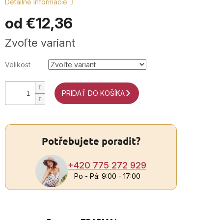
Detailné informácie
od
€12,36
+4
Jednotková
Zvoľte variant
7
cena:
2
Velikost
9
Po
P
PRIDAŤ DO KOŠÍKA
9:0
17
Potřebujete poradit?
+420 775 272 929
Po - Pá: 9:00 - 17:00