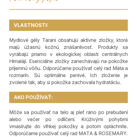
VLASTNOSTI:
Mydlové gély Tarani obsahujú aktívne zložky, ktoré
majú úžasnú kožnú znášanlivosť. Produkty sa
vyrábajú priamo v ekologickej oblasti centrálnych
Himalájí. Esenciálne zložky zanechávajú na pokožke
príjemnú vôňu. Odporúčame používať celý rad Mäta a
rozmarín. Sú optimálne penivé. Ich zloženie je
zvolené tak, aby si pokožka zachovala hydratáciu.
AKO POUŽÍVAŤ:
Môže sa používať na telo aj pleť ráno po prebudení
alebo večer po odlíčení. Krúživými pohybmi
vmasírujte do vlhkej pokožky a potom opláchnite.
Odporúčame používať celý rad MATA & ROSEMARY.