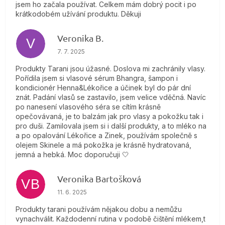
jsem ho začala používat. Celkem mám dobrý pocit i po
krátkodobém užívání produktu. Děkuji
Veronika B.
V
Hodnotenie obchodu je 5 z 5 hviezdičiek.
7. 7. 2025
Produkty Tarani jsou úžasné. Doslova mi zachránily vlasy.
Pořídila jsem si vlasové sérum Bhangra, šampon i
kondicionér Henna&Lékořice a účinek byl do pár dní
znát. Padání vlasů se zastavilo, jsem velice vděčná. Navíc
po nanesení vlasového séra se cítím krásně
opečovávaná, je to balzám jak pro vlasy a pokožku tak i
pro duši. Zamilovala jsem si i další produkty, a to mléko na
a po opalování Lékořice a Zinek, používám společně s
olejem Skinele a má pokožka je krásně hydratovaná,
jemná a hebká. Moc doporučuji 🤍
Veronika Bartošková
VB
Hodnotenie obchodu je 5 z 5 hviezdičiek.
11. 6. 2025
Produkty tarani používám nějakou dobu a nemůžu
vynachválit. Každodenní rutina v podobě čištění mlékem,t