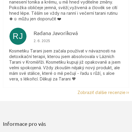
nanesení tonika a krému, u mě hned vyditelne změny.
Pokožka obličeje jemná, svěží,vyživená a člověk se cítí
hned lépe. Těším se vždy na ranní i večerní tarani rutinu
🍀☺️ můžu jen doporučit ❤️
Radana Javoriková
RJ
Hodnotenie obchodu je 5 z 5 hviezdičiek.
2. 6. 2025
Kosmetiku Tarani jsem začala používat v návaznosti na
detoxikační terapii, kterou jsem absolvovala v Lázních
Tarani v Kroměříži. Kosmetiku kupuji již opakovaně a jsem
velmi spokojená. Vždy zkouším nějaký nový produkt, ale
mám své stálice, které o mě pečují - řadu s růží, s aloe
vera, s lékořicí. Děkuji za Tarani 🧡
Zobraziť ďalšie recenzie
Z
á
p
ä
Informace pro vás
t