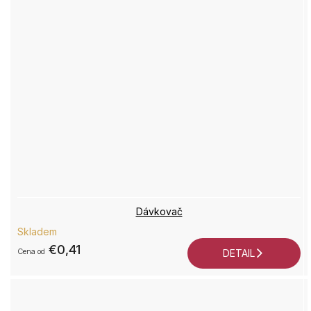
Dávkovač
Skladem
€0,41
od
DETAIL