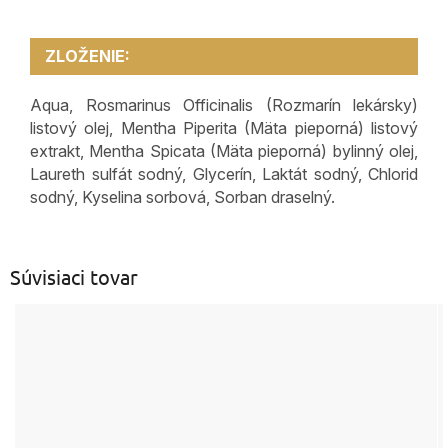
ZLOŽENIE:
Aqua, Rosmarinus Officinalis (Rozmarín lekársky)
listový olej, Mentha Piperita (Mäta pieporná) listový
extrakt, Mentha Spicata (Mäta pieporná) bylinný olej,
Laureth sulfát sodný, Glycerín, Laktát sodný, Chlorid
sodný, Kyselina sorbová, Sorban draselný.
Súvisiaci tovar