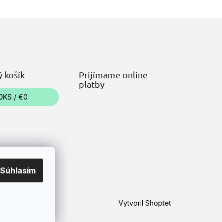
 košík
Prijímame online
platby
0
KS /
€0
Súhlasím
Vytvoril Shoptet