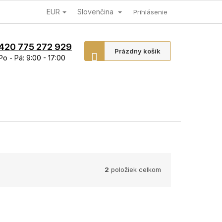
EUR
Slovenčina
Prihlásenie
420 775 272 929
Nákupný
Prázdny košík
Po - Pá: 9:00 - 17:00
košík
2
položiek celkom