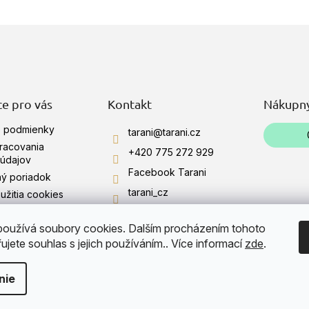
z
O
5
v
ičiek.
hviezdičiek.
l
á
d
a
c
i
e pro vás
Kontakt
Nákupný
e
p
 podmienky
tarani
@
tarani.cz
r
racovania
+420 775 272 929
v
údajov
k
Facebook Tarani
ý poriadok
y
tarani_cz
v
užitia cookies
ý
+420 775 272 929
p
oužívá soubory cookies. Dalším procházením tohoto
ie obchodu
i
YouTube Tarani
jete souhlas s jejich používáním.. Více informací
zde
.
s
u
nie
Upraviť nastavenie cookies