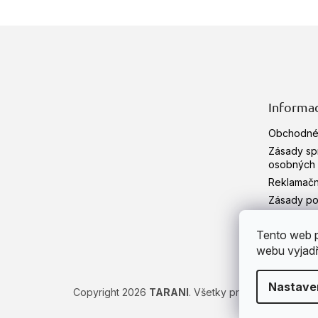
z
5
hviezd
Z
á
p
ä
t
Informac
i
e
Obchodné
Zásady sp
osobných 
Reklamačn
Zásady po
HERBÁR
Tento web p
Hodnoten
webu vyjadřu
Nastave
Copyright 2026
TARANI
. Všetky práva vyhradené.