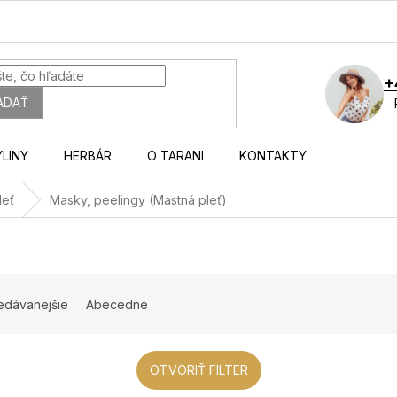
+
ADAŤ
YLINY
HERBÁR
O TARANI
KONTAKTY
leť
Masky, peelingy (Mastná pleť)
edávanejšie
Abecedne
OTVORIŤ FILTER