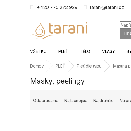
Prejsť
+420 775 272 929
tarani@tarani.cz
na
obsah
HĽ
VŠETKO
PLEŤ
TĚLO
VLASY
B
Domov
PLEŤ
Pleť dle typu
Mastná p
Masky, peelingy
R
a
Odporúčame
Najlacnejšie
Najdrahšie
Najpr
d
e
n
i