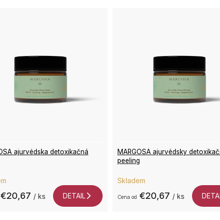
SA ajurvédska detoxikačná
MARGOSA ajurvédsky detoxika
peeling
erné
Priemerné
em
Skladem
tenie
hodnotenie
tu
produktu
€20,67
€20,67
DETAIL
DETA
/ ks
/ ks
od
je
5,0