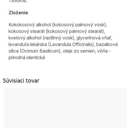
TARANI.
Zloženie
Kokokosový alkohol (kokosový palmový vosk),
kokosový stearát (kokosový palmový stearát),
kvetový alkohol (rastlinný vosk), glycerínová vňať,
levanduľa lekárska (Lavandula Officinalis), bazalková
silica (Ocimum Basilicum), oleje zo semien, vôňa -
prírodná identická
Súvisiaci tovar