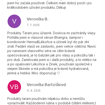
jsem ho začala používat. Celkem mám dobrý pocit i po
krátkodobém užívání produktu. Děkuji
Veronika B.
V
Hodnotenie obchodu je 5 z 5 hviezdičiek.
7. 7. 2025
Produkty Tarani jsou úžasné. Doslova mi zachránily vlasy.
Pořídila jsem si vlasové sérum Bhangra, šampon i
kondicionér Henna&Lékořice a účinek byl do pár dní
znát. Padání vlasů se zastavilo, jsem velice vděčná. Navíc
po nanesení vlasového séra se cítím krásně
opečovávaná, je to balzám jak pro vlasy a pokožku tak i
pro duši. Zamilovala jsem si i další produkty, a to mléko na
a po opalování Lékořice a Zinek, používám společně s
olejem Skinele a má pokožka je krásně hydratovaná,
jemná a hebká. Moc doporučuji 🤍
Veronika Bartošková
VB
Hodnotenie obchodu je 5 z 5 hviezdičiek.
11. 6. 2025
Produkty tarani používám nějakou dobu a nemůžu
vynachválit. Každodenní rutina v podobě čištění mlékem,t