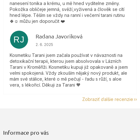
nanesení tonika a krému, u mě hned vyditelne změny.
Pokožka obličeje jemná, svěží,vyživená a člověk se cítí
hned lépe. Těším se vždy na ranní i večerní tarani rutinu
🍀☺️ můžu jen doporučit ❤️
Radana Javoriková
RJ
Hodnotenie obchodu je 5 z 5 hviezdičiek.
2. 6. 2025
Kosmetiku Tarani jsem začala používat v návaznosti na
detoxikační terapii, kterou jsem absolvovala v Lázních
Tarani v Kroměříži. Kosmetiku kupuji již opakovaně a jsem
velmi spokojená. Vždy zkouším nějaký nový produkt, ale
mám své stálice, které o mě pečují - řadu s růží, s aloe
vera, s lékořicí. Děkuji za Tarani 🧡
Zobraziť ďalšie recenzie
Z
á
p
ä
Informace pro vás
t