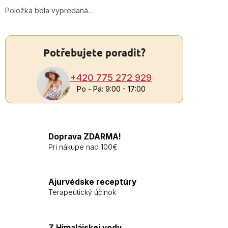
Položka bola vypredaná…
+4
7
Potřebujete poradit?
2
9
+420 775 272 929
Po
Po - Pá: 9:00 - 17:00
P
9:0
17
Doprava ZDARMA!
Pri nákupe nad 100€
Ajurvédske receptúry
Terapeutický účinok
Z Himalájskej vody