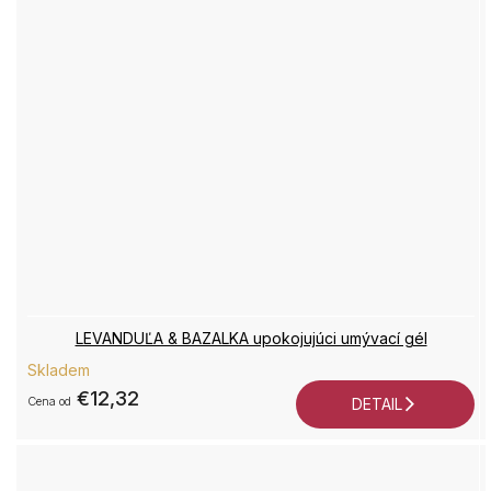
LEVANDUĽA & BAZALKA upokojujúci umývací gél
Skladem
€12,32
od
DETAIL