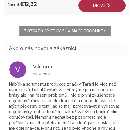
€12,32
od
DETAIL
ZOBRAZIŤ VŠETKY SÚVISIACE PRODUKTY
Viktoria
V
Hodnotenie obchodu je 4 z 5 hviezdičiek.
22. 9. 2025
Nabídka sortimentu produkce značky Tarani je vice než
uspokojivá, bohatý výběr zaměřený ne jen na podporu
krásy ale i na řešení problémů... Moje první zkušenost s
objednáváním v tomto elektronickém obchodě byla dle
mých představ o tom, jak se mají zpracovávat a vyřizovat
objednávky, doba doručení pak už zaleží na konkrétním
doručovateli. Nemohu nechat bez pozornosti moje
potěšení z malého překvapeníčka, které jsem dostala k
mé objednávce. Mohu říct, že to bylo vhodné a rovnou