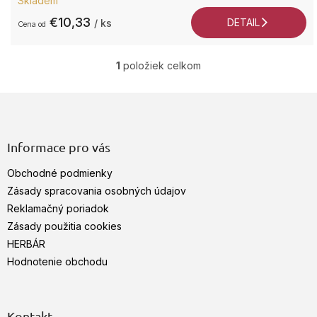
Skladem
hodnotenie
produktu
€10,33
DETAIL
/ ks
od
je
5,0
+4
z
7
1
položiek celkom
O
5
2
v
hviezdičiek.
9
Z
l
á
Po
á
d
P
p
a
9:0
ä
Informace pro vás
c
17
t
i
Obchodné podmienky
i
e
e
Zásady spracovania osobných údajov
p
r
Reklamačný poriadok
v
Zásady použitia cookies
k
HERBÁR
y
v
Hodnotenie obchodu
ý
p
i
s
Kontakt