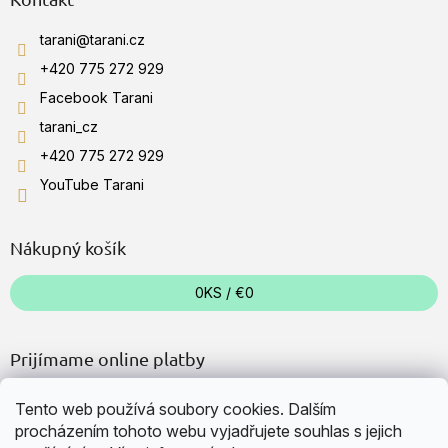
u
tarani
@
tarani.cz
+420 775 272 929
Facebook Tarani
tarani_cz
+420 775 272 929
YouTube Tarani
Nákupný košík
0
KS /
€0
Prijímame online platby
Tento web používá soubory cookies. Dalším
procházením tohoto webu vyjadřujete souhlas s jejich