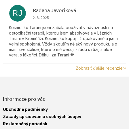
Radana Javoriková
RJ
Hodnotenie obchodu je 5 z 5 hviezdičiek.
2. 6. 2025
Kosmetiku Tarani jsem začala používat v návaznosti na
detoxikační terapii, kterou jsem absolvovala v Lázních
Tarani v Kroměříži. Kosmetiku kupuji již opakovaně a jsem
velmi spokojená. Vždy zkouším nějaký nový produkt, ale
mám své stálice, které o mě pečují - řadu s růží, s aloe
vera, s lékořicí. Děkuji za Tarani 🧡
Zobraziť ďalšie recenzie
Z
á
p
ä
Informace pro vás
t
Obchodné podmienky
i
e
Zásady spracovania osobných údajov
Reklamačný poriadok