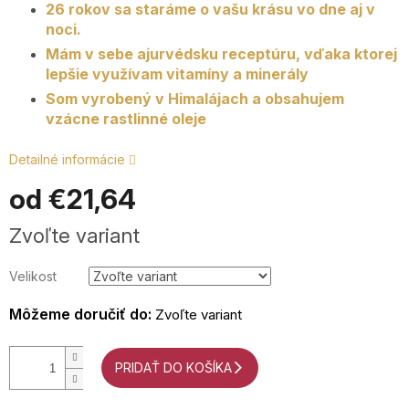
26 rokov sa staráme o vašu krásu vo dne aj v
noci.
Mám v sebe ajurvédsku receptúru, vďaka ktorej
lepšie využívam vitamíny a minerály
Som vyrobený v Himalájach a obsahujem
vzácne rastlinné oleje
Detailné informácie
od
€21,64
Jednotková
Zvoľte variant
cena:
Velikost
Môžeme doručiť do:
Zvoľte variant
PRIDAŤ DO KOŠÍKA