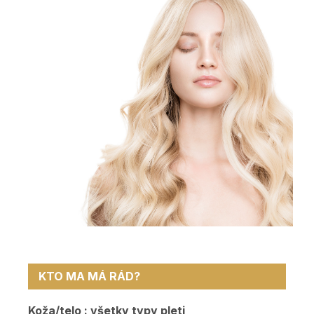
KTO MA MÁ RÁD?
Koža/telo : všetky typy pleti