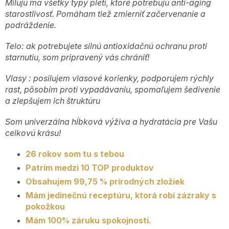
Milujú ma všetky typy pleti, ktoré potrebujú anti-aging
starostlivosť. Pomáham tiež zmierniť začervenanie a
podráždenie.
+4
Telo: ak potrebujete silnú antioxidačnú ochranu proti
7
starnutiu, som pripravený vás chrániť!
2
9
Vlasy : posilujem vlasové korienky, podporujem rýchly
Po
rast, pôsobím proti vypadávaniu, spomaľujem šedivenie
P
a zlepšujem ich štruktúru
9:0
17
Som univerzálna hĺbková výživa a hydratácia pre Vašu
celkovú krásu!
26 rokov som tu s tebou
Patrím medzi 10 TOP produktov
Obsahujem 99,75 % prírodných zložiek
Mám jedinečnú receptúru, ktorá robí zázraky s
pokožkou
Mám 100% záruku spokojnosti.