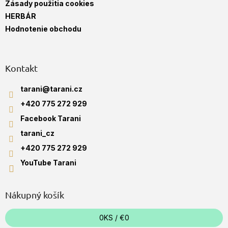
Zásady použitia cookies
HERBÁR
Hodnotenie obchodu
Kontakt
tarani
@
tarani.cz
+420 775 272 929
Facebook Tarani
tarani_cz
+420 775 272 929
YouTube Tarani
Nákupný košík
0
KS /
€0