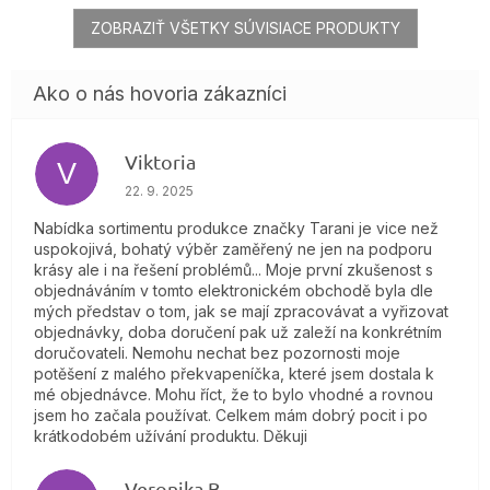
ZOBRAZIŤ VŠETKY SÚVISIACE PRODUKTY
Viktoria
V
Hodnotenie obchodu je 4 z 5 hviezdičiek.
22. 9. 2025
Nabídka sortimentu produkce značky Tarani je vice než
uspokojivá, bohatý výběr zaměřený ne jen na podporu
krásy ale i na řešení problémů... Moje první zkušenost s
objednáváním v tomto elektronickém obchodě byla dle
mých představ o tom, jak se mají zpracovávat a vyřizovat
objednávky, doba doručení pak už zaleží na konkrétním
doručovateli. Nemohu nechat bez pozornosti moje
potěšení z malého překvapeníčka, které jsem dostala k
mé objednávce. Mohu říct, že to bylo vhodné a rovnou
jsem ho začala používat. Celkem mám dobrý pocit i po
krátkodobém užívání produktu. Děkuji
Veronika B.