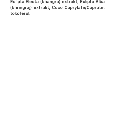
Eclipta Electa (bhangra) extrakt, Eclipta Alba
(bhringraj) extrakt, Coco Caprylate/Caprate,
tokoferol.
PRIDAŤ HODNOTENIE