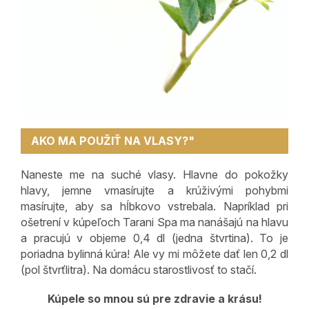
AKO MA POUŽIŤ NA VLASY?"
Naneste me na suché vlasy. Hlavne do pokožky
hlavy, jemne vmasírujte a krúživými pohybmi
masírujte, aby sa hĺbkovo vstrebala. Napríklad pri
ošetrení v kúpeľoch Tarani Spa ma nanášajú na hlavu
a pracujú v objeme 0,4 dl (jedna štvrtina). To je
poriadna bylinná kúra! Ale vy mi môžete dať len 0,2 dl
(pol štvrťlitra). Na domácu starostlivosť to stačí.
Kúpele so mnou sú pre zdravie a krásu!