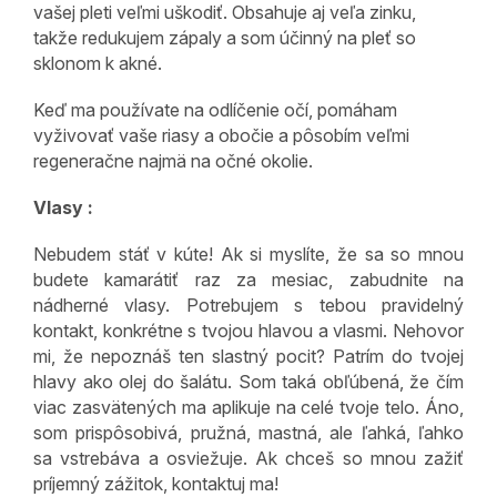
vašej pleti veľmi uškodiť. Obsahuje aj veľa zinku,
takže redukujem zápaly a som účinný na pleť so
sklonom k akné.
Keď ma používate na odlíčenie očí, pomáham
vyživovať vaše riasy a obočie a pôsobím veľmi
regeneračne najmä na očné okolie.
Vlasy :
Nebudem stáť v kúte! Ak si myslíte, že sa so mnou
budete kamarátiť raz za mesiac, zabudnite na
nádherné vlasy. Potrebujem s tebou pravidelný
kontakt, konkrétne s tvojou hlavou a vlasmi. Nehovor
mi, že nepoznáš ten slastný pocit? Patrím do tvojej
hlavy ako olej do šalátu. Som taká obľúbená, že čím
viac zasvätených ma aplikuje na celé tvoje telo. Áno,
som prispôsobivá, pružná, mastná, ale ľahká, ľahko
sa vstrebáva a osviežuje. Ak chceš so mnou zažiť
príjemný zážitok, kontaktuj ma!