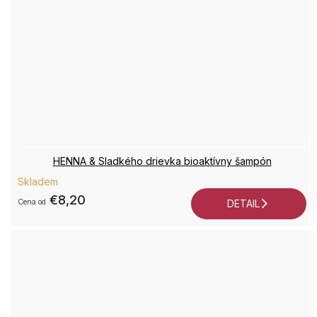
HENNA & Sladkého drievka bioaktívny šampón
Skladem
€8,20
od
DETAIL