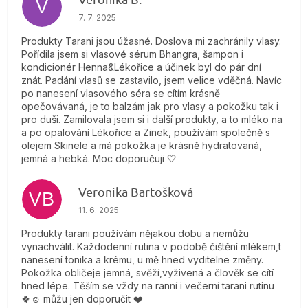
V
Hodnotenie obchodu je 5 z 5 hviezdičiek.
7. 7. 2025
Produkty Tarani jsou úžasné. Doslova mi zachránily vlasy.
Pořídila jsem si vlasové sérum Bhangra, šampon i
kondicionér Henna&Lékořice a účinek byl do pár dní
znát. Padání vlasů se zastavilo, jsem velice vděčná. Navíc
po nanesení vlasového séra se cítím krásně
opečovávaná, je to balzám jak pro vlasy a pokožku tak i
pro duši. Zamilovala jsem si i další produkty, a to mléko na
a po opalování Lékořice a Zinek, používám společně s
olejem Skinele a má pokožka je krásně hydratovaná,
jemná a hebká. Moc doporučuji 🤍
Veronika Bartošková
VB
Hodnotenie obchodu je 5 z 5 hviezdičiek.
11. 6. 2025
Produkty tarani používám nějakou dobu a nemůžu
vynachválit. Každodenní rutina v podobě čištění mlékem,t
nanesení tonika a krému, u mě hned vyditelne změny.
Pokožka obličeje jemná, svěží,vyživená a člověk se cítí
hned lépe. Těším se vždy na ranní i večerní tarani rutinu
🍀☺️ můžu jen doporučit ❤️