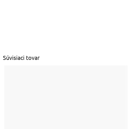
Buďte prvý, kto napíše príspevok k tejto položke.
Len registrovaní používatelia môžu pridávať príspevky.
Prosím
prihláste sa
alebo sa
zaregistrujte
.
Súvisiaci tovar