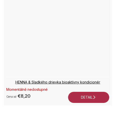
HENNA & Sladkého drievka bioaktívny kondicionér
Momentálně nedostupné
€8,20
od
DETAIL