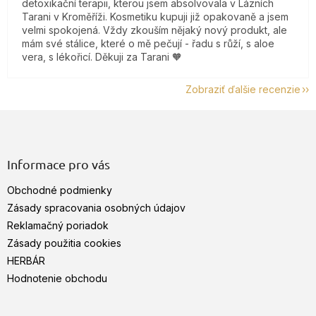
detoxikační terapii, kterou jsem absolvovala v Lázních
Tarani v Kroměříži. Kosmetiku kupuji již opakovaně a jsem
velmi spokojená. Vždy zkouším nějaký nový produkt, ale
mám své stálice, které o mě pečují - řadu s růží, s aloe
vera, s lékořicí. Děkuji za Tarani 🧡
Zobraziť ďalšie recenzie
Z
á
p
ä
Informace pro vás
t
Obchodné podmienky
i
e
Zásady spracovania osobných údajov
Reklamačný poriadok
Zásady použitia cookies
HERBÁR
Hodnotenie obchodu