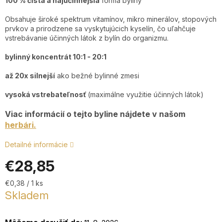
100 % čistá a najúčinnejšia
forma byliny
Obsahuje široké spektrum vitamínov, mikro minerálov, stopových
prvkov a prirodzene sa vyskytujúcich kyselín, čo uľahčuje
+4
vstrebávanie účinných látok z bylín do organizmu.
7
2
bylinný koncentrát 10:1 - 20:1
9
až 20x silnejší
ako bežné bylinné zmesi
Po
P
vysoká vstrebateľnosť
(maximálne využitie účinných látok)
9:0
17
Viac informácií o tejto byline nájdete v našom
herbári.
Detailné informácie
€28,85
Jednotková
€0,38 / 1 ks
cena:
Skladem