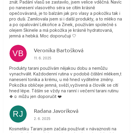
znát. Padání vlasů se zastavilo, jsem velice vděčná. Navíc
po nanesení vlasového séra se cítím krásně
opečovávaná, je to balzám jak pro vlasy a pokožku tak i
pro duši. Zamilovala jsem si i další produkty, a to mléko na
a po opalování Lékořice a Zinek, používám společně s
olejem Skinele a má pokožka je krásně hydratovaná,
jemná a hebká. Moc doporučuji 🤍
Veronika Bartošková
VB
Hodnotenie obchodu je 5 z 5 hviezdičiek.
11. 6. 2025
Produkty tarani používám nějakou dobu a nemůžu
vynachválit. Každodenní rutina v podobě čištění mlékem,t
nanesení tonika a krému, u mě hned vyditelne změny.
Pokožka obličeje jemná, svěží,vyživená a člověk se cítí
hned lépe. Těším se vždy na ranní i večerní tarani rutinu
🍀☺️ můžu jen doporučit ❤️
Radana Javoriková
RJ
Hodnotenie obchodu je 5 z 5 hviezdičiek.
2. 6. 2025
Kosmetiku Tarani jsem začala používat v návaznosti na