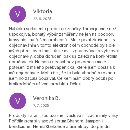
Viktoria
V
Hodnotenie obchodu je 4 z 5 hviezdičiek.
22. 9. 2025
Nabídka sortimentu produkce značky Tarani je vice než
uspokojivá, bohatý výběr zaměřený ne jen na podporu
krásy ale i na řešení problémů... Moje první zkušenost s
objednáváním v tomto elektronickém obchodě byla dle
mých představ o tom, jak se mají zpracovávat a vyřizovat
objednávky, doba doručení pak už zaleží na konkrétním
doručovateli. Nemohu nechat bez pozornosti moje
potěšení z malého překvapeníčka, které jsem dostala k
mé objednávce. Mohu říct, že to bylo vhodné a rovnou
jsem ho začala používat. Celkem mám dobrý pocit i po
krátkodobém užívání produktu. Děkuji
Veronika B.
V
Hodnotenie obchodu je 5 z 5 hviezdičiek.
7. 7. 2025
Produkty Tarani jsou úžasné. Doslova mi zachránily vlasy.
Pořídila jsem si vlasové sérum Bhangra, šampon i
kondicionér Henna&Lékořice a účinek byl do pár dní