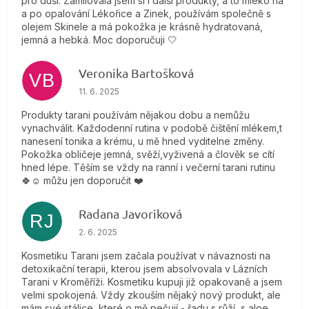
pro duši. Zamilovala jsem si i další produkty, a to mléko na
a po opalování Lékořice a Zinek, používám společně s
olejem Skinele a má pokožka je krásně hydratovaná,
jemná a hebká. Moc doporučuji 🤍
Veronika Bartošková
VB
Hodnotenie obchodu je 5 z 5 hviezdičiek.
11. 6. 2025
Produkty tarani používám nějakou dobu a nemůžu
vynachválit. Každodenní rutina v podobě čištění mlékem,t
nanesení tonika a krému, u mě hned vyditelne změny.
Pokožka obličeje jemná, svěží,vyživená a člověk se cítí
hned lépe. Těším se vždy na ranní i večerní tarani rutinu
🍀☺️ můžu jen doporučit ❤️
Radana Javoriková
RJ
Hodnotenie obchodu je 5 z 5 hviezdičiek.
2. 6. 2025
Kosmetiku Tarani jsem začala používat v návaznosti na
detoxikační terapii, kterou jsem absolvovala v Lázních
Tarani v Kroměříži. Kosmetiku kupuji již opakovaně a jsem
velmi spokojená. Vždy zkouším nějaký nový produkt, ale
mám své stálice, které o mě pečují - řadu s růží, s aloe