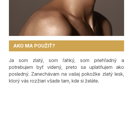
AKO MA POUŽIŤ?
Ja som zlatý, som ľahký, som priehľadný a
potrebujem byť videný, preto sa uplatňujem ako
posledný. Zanechávam na vašej pokožke zlatý lesk,
ktorý vás rozžiari všade tam, kde si želáte.