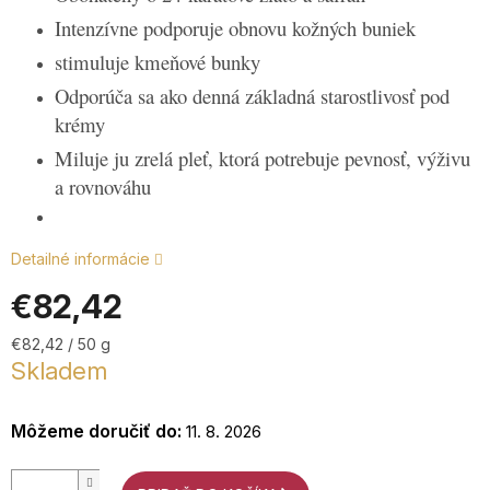
Intenzívne podporuje obnovu kožných buniek
stimuluje kmeňové bunky
+4
Odporúča sa ako denná základná starostlivosť pod
7
krémy
2
9
Miluje ju zrelá pleť, ktorá potrebuje pevnosť, výživu
Po
a rovnováhu
P
9:0
17
Detailné informácie
€82,42
Jednotková
€82,42 / 50 g
cena:
Skladem
Môžeme doručiť do:
11. 8. 2026