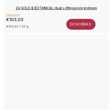
24 GOLD & BOTANICAL rituál s liftingovým krémom
Skladem
€103,03
DO KOŠÍKA
Jednotková
€103,03 / 50 g
cena: