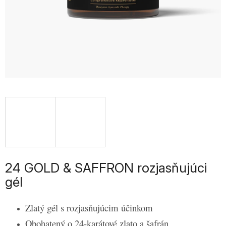
24 GOLD & SAFFRON rozjasňujúci
gél
Zlatý gél s rozjasňujúcim účinkom
Obohatený o 24-karátové zlato a šafrán