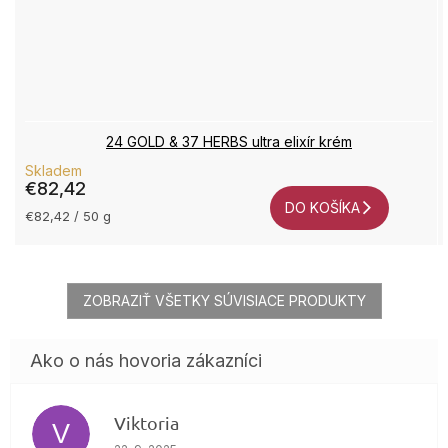
24 GOLD & 37 HERBS ultra elixír krém
Skladem
€82,42
DO KOŠÍKA
Jednotková
€82,42 / 50 g
cena:
ZOBRAZIŤ VŠETKY SÚVISIACE PRODUKTY
Viktoria
V
Hodnotenie obchodu je 4 z 5 hviezdičiek.