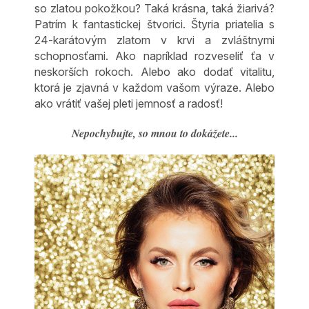
so zlatou pokožkou? Taká krásna, taká žiarivá?
Patrím k fantastickej štvorici. Štyria priatelia s
24-karátovým zlatom v krvi a zvláštnymi
schopnosťami. Ako napríklad rozveseliť ťa v
neskorších rokoch. Alebo ako dodať vitalitu,
ktorá je zjavná v každom vašom výraze. Alebo
ako vrátiť vašej pleti jemnosť a radosť!
Nepochybujte, so mnou to dokážete...