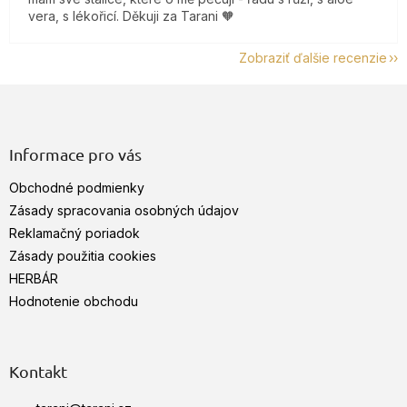
vera, s lékořicí. Děkuji za Tarani 🧡
Zobraziť ďalšie recenzie
Z
á
p
ä
Informace pro vás
t
Obchodné podmienky
i
e
Zásady spracovania osobných údajov
Reklamačný poriadok
Zásady použitia cookies
HERBÁR
Hodnotenie obchodu
Kontakt