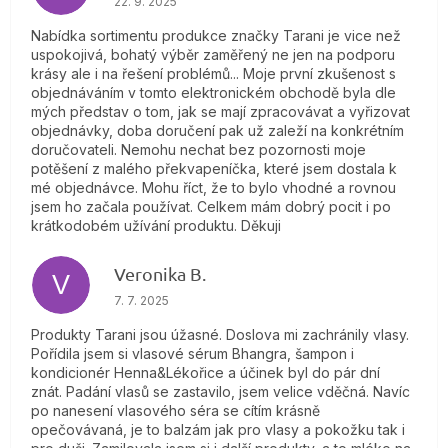
22. 9. 2025
Nabídka sortimentu produkce značky Tarani je vice než
uspokojivá, bohatý výběr zaměřený ne jen na podporu
krásy ale i na řešení problémů... Moje první zkušenost s
objednáváním v tomto elektronickém obchodě byla dle
mých představ o tom, jak se mají zpracovávat a vyřizovat
objednávky, doba doručení pak už zaleží na konkrétním
doručovateli. Nemohu nechat bez pozornosti moje
potěšení z malého překvapeníčka, které jsem dostala k
mé objednávce. Mohu říct, že to bylo vhodné a rovnou
jsem ho začala používat. Celkem mám dobrý pocit i po
krátkodobém užívání produktu. Děkuji
Veronika B.
V
Hodnotenie obchodu je 5 z 5 hviezdičiek.
7. 7. 2025
Produkty Tarani jsou úžasné. Doslova mi zachránily vlasy.
Pořídila jsem si vlasové sérum Bhangra, šampon i
kondicionér Henna&Lékořice a účinek byl do pár dní
znát. Padání vlasů se zastavilo, jsem velice vděčná. Navíc
po nanesení vlasového séra se cítím krásně
opečovávaná, je to balzám jak pro vlasy a pokožku tak i